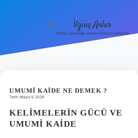
İlginç Anlar
menüyü
aç
Günlük yaşamda sıradan olmayan detaylar.
Anasayfa
Gizlilik Politikası
Yasal Uyarı
Hakkımızda
UMUMI KAIDE NE DEMEK ?
Tarih: Mayıs 9, 2026
KELIMELERIN GÜCÜ VE
UMUMI KAIDE