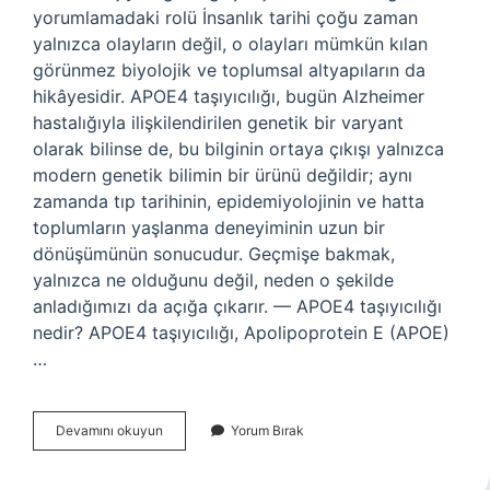
yorumlamadaki rolü İnsanlık tarihi çoğu zaman
yalnızca olayların değil, o olayları mümkün kılan
görünmez biyolojik ve toplumsal altyapıların da
hikâyesidir. APOE4 taşıyıcılığı, bugün Alzheimer
hastalığıyla ilişkilendirilen genetik bir varyant
olarak bilinse de, bu bilginin ortaya çıkışı yalnızca
modern genetik bilimin bir ürünü değildir; aynı
zamanda tıp tarihinin, epidemiyolojinin ve hatta
toplumların yaşlanma deneyiminin uzun bir
dönüşümünün sonucudur. Geçmişe bakmak,
yalnızca ne olduğunu değil, neden o şekilde
anladığımızı da açığa çıkarır. — APOE4 taşıyıcılığı
nedir? APOE4 taşıyıcılığı, Apolipoprotein E (APOE)
…
Apo
Devamını okuyun
Yorum Bırak
kanser
mi
?