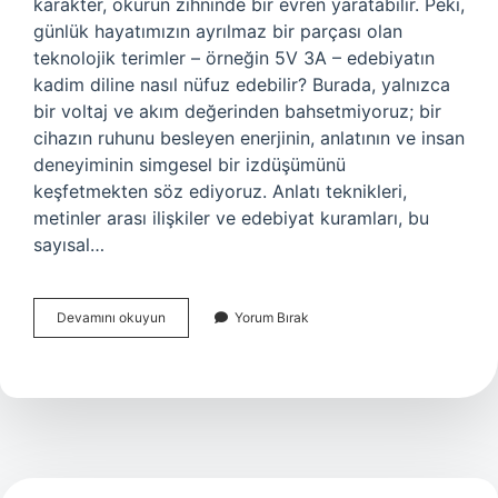
karakter, okurun zihninde bir evren yaratabilir. Peki,
günlük hayatımızın ayrılmaz bir parçası olan
teknolojik terimler – örneğin 5V 3A – edebiyatın
kadim diline nasıl nüfuz edebilir? Burada, yalnızca
bir voltaj ve akım değerinden bahsetmiyoruz; bir
cihazın ruhunu besleyen enerjinin, anlatının ve insan
deneyiminin simgesel bir izdüşümünü
keşfetmekten söz ediyoruz. Anlatı teknikleri,
metinler arası ilişkiler ve edebiyat kuramları, bu
sayısal…
5V
Devamını okuyun
Yorum Bırak
3A
nedir
?