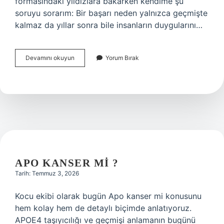
formasındaki yıldızlara bakarken kendime şu
soruyu sorarım: Bir başarı neden yalnızca geçmişte
kalmaz da yıllar sonra bile insanların duygularını…
Kaç
Devamını okuyun
Yorum Bırak
kere
şampiyon
olunca
yıldız
alınıyor
?
APO KANSER MI ?
Tarih: Temmuz 3, 2026
Kocu ekibi olarak bugün Apo kanser mi konusunu
hem kolay hem de detaylı biçimde anlatıyoruz.
APOE4 taşıyıcılığı ve geçmişi anlamanın bugünü