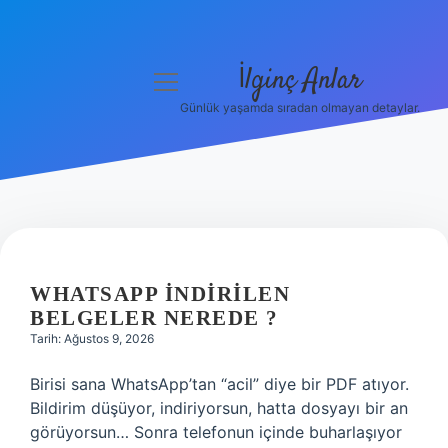
İlginç Anlar
menüyü
aç
Günlük yaşamda sıradan olmayan detaylar.
Anasayfa
Gizlilik Politikası
Yasal Uyarı
İLGINÇ
Hakkımızda
ANLAR
WHATSAPP INDIRILEN
BELGELER NEREDE ?
YAZILAR
Tarih: Ağustos 9, 2026
Birisi sana WhatsApp’tan “acil” diye bir PDF atıyor.
Bildirim düşüyor, indiriyorsun, hatta dosyayı bir an
görüyorsun… Sonra telefonun içinde buharlaşıyor