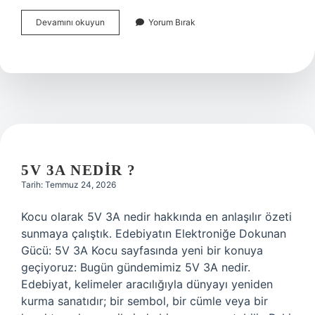
Cunda
Devamını okuyun
Yorum Bırak
denize
nereden
girilir
?
5V 3A NEDIR ?
Tarih: Temmuz 24, 2026
Kocu olarak 5V 3A nedir hakkında en anlaşılır özeti
sunmaya çalıştık. Edebiyatın Elektroniğe Dokunan
Gücü: 5V 3A Kocu sayfasında yeni bir konuya
geçiyoruz: Bugün gündemimiz 5V 3A nedir.
Edebiyat, kelimeler aracılığıyla dünyayı yeniden
kurma sanatıdır; bir sembol, bir cümle veya bir