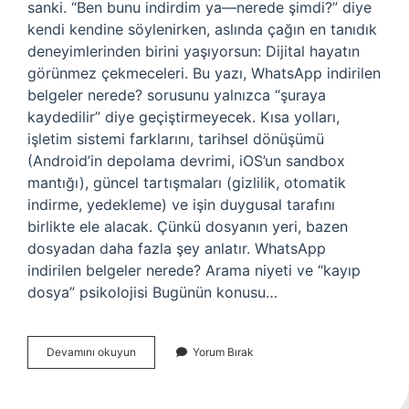
sanki. “Ben bunu indirdim ya—nerede şimdi?” diye
kendi kendine söylenirken, aslında çağın en tanıdık
deneyimlerinden birini yaşıyorsun: Dijital hayatın
görünmez çekmeceleri. Bu yazı, WhatsApp indirilen
belgeler nerede? sorusunu yalnızca “şuraya
kaydedilir” diye geçiştirmeyecek. Kısa yolları,
işletim sistemi farklarını, tarihsel dönüşümü
(Android’in depolama devrimi, iOS’un sandbox
mantığı), güncel tartışmaları (gizlilik, otomatik
indirme, yedekleme) ve işin duygusal tarafını
birlikte ele alacak. Çünkü dosyanın yeri, bazen
dosyadan daha fazla şey anlatır. WhatsApp
indirilen belgeler nerede? Arama niyeti ve “kayıp
dosya” psikolojisi Bugünün konusu…
WhatsApp
Devamını okuyun
Yorum Bırak
indirilen
belgeler
nerede