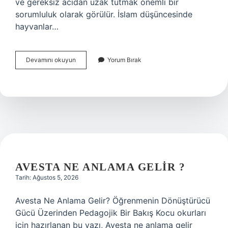
ve gereksiz acıdan uzak tutmak önemli bir
sorumluluk olarak görülür. İslam düşüncesinde
hayvanlar…
Dinimize
Devamını okuyun
Yorum Bırak
göre
hayvanlara
nasıl
davranmalıyız
?
AVESTA NE ANLAMA GELIR ?
Tarih: Ağustos 5, 2026
Avesta Ne Anlama Gelir? Öğrenmenin Dönüştürücü
Gücü Üzerinden Pedagojik Bir Bakış Kocu okurları
için hazırlanan bu yazı, Avesta ne anlama gelir