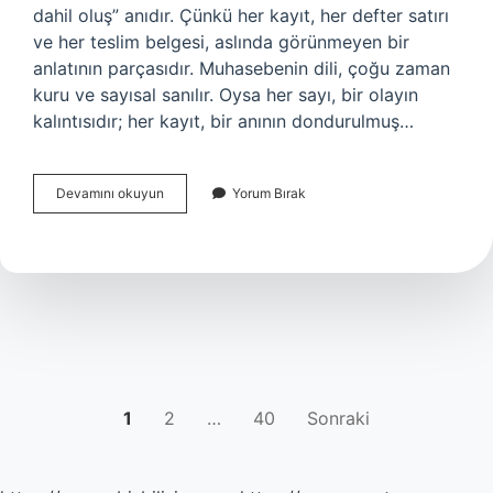
dahil oluş” anıdır. Çünkü her kayıt, her defter satırı
ve her teslim belgesi, aslında görünmeyen bir
anlatının parçasıdır. Muhasebenin dili, çoğu zaman
kuru ve sayısal sanılır. Oysa her sayı, bir olayın
kalıntısıdır; her kayıt, bir anının dondurulmuş…
Özet
Devamını okuyun
Yorum Bırak
beyan
süresi
kaç
gün
?
YAZI
1
2
…
40
Sonraki
SAYFALAMASI