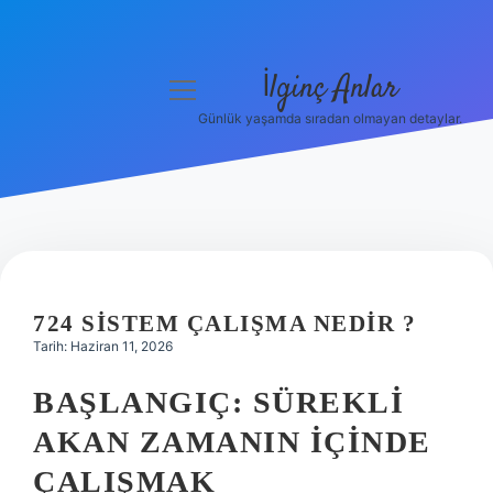
İlginç Anlar
menüyü
aç
Günlük yaşamda sıradan olmayan detaylar.
Anasayfa
Gizlilik Politikası
Yasal Uyarı
Hakkımızda
724 SISTEM ÇALIŞMA NEDIR ?
Tarih: Haziran 11, 2026
BAŞLANGIÇ: SÜREKLI
AKAN ZAMANIN İÇINDE
ÇALIŞMAK