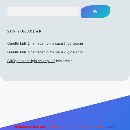
Arama
SON YORUMLAR
Gürültü kirliliğine neden olma suçu ?
için
admin
Gürültü kirliliğine neden olma suçu ?
için
Panter
Gülüş tasarımı için ne yapılır ?
için
admin
piabellacasino
Reklam ve İletişim:
E-mail:
backlinkpaneli@gmail.com
Teams: