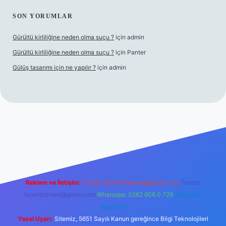
SON YORUMLAR
Gürültü kirliliğine neden olma suçu ?
için
admin
Gürültü kirliliğine neden olma suçu ?
için
Panter
Gülüş tasarımı için ne yapılır ?
için
admin
no
Reklam ve İletişim:
E-mail:
backlinkpaneli@gmail.com
Teams:
forumhizmeti@gmail.com
Whatsapp: 0262 606 0 726
Telegram:
@karabul
Yasal Uyarı:
Sitemiz, 5651 Sayılı Kanun gereğince Bilgi Teknolojileri