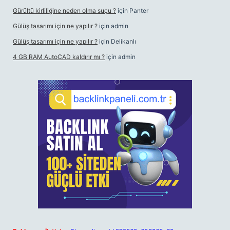
Gürültü kirliliğine neden olma suçu ?
için
Panter
Gülüş tasarımı için ne yapılır ?
için
admin
Gülüş tasarımı için ne yapılır ?
için
Delikanlı
4 GB RAM AutoCAD kaldırır mı ?
için
admin