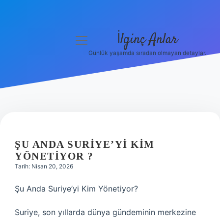
İlginç Anlar
menüyü
aç
Günlük yaşamda sıradan olmayan detaylar.
Anasayfa
Gizlilik Politikası
Yasal Uyarı
Hakkımızda
ŞU ANDA SURIYE’YI KIM
YÖNETIYOR ?
Tarih: Nisan 20, 2026
Şu Anda Suriye’yi Kim Yönetiyor?
Suriye, son yıllarda dünya gündeminin merkezine