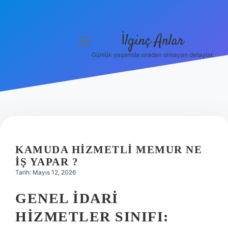
İlginç Anlar
menüyü
aç
Günlük yaşamda sıradan olmayan detaylar.
Anasayfa
Gizlilik Politikası
Yasal Uyarı
Hakkımızda
KAMUDA HIZMETLI MEMUR NE
IŞ YAPAR ?
Tarih: Mayıs 12, 2026
GENEL İDARI
HIZMETLER SINIFI: