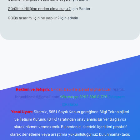
Gürültü kirliliğine neden olma suçu ?
için
Panter
Gülüş tasarımı için ne yapılır ?
için
admin
piabellacasino
Reklam ve İletişim:
E-mail:
backlinkpaneli@gmail.com
Teams:
forumhizmeti@gmail.com
Whatsapp: 0262 606 0 726
Telegram:
@karabul
Yasal Uyarı:
Sitemiz, 5651 Sayılı Kanun gereğince Bilgi Teknolojileri
ve İletişim Kurumu (BTK) tarafından onaylanmış bir Yer Sağlayıcı
olarak hizmet vermektedir. Bu nedenle, sitedeki içerikleri proaktif
olarak denetleme veya araştırma yükümlülüğümüz bulunmamaktadır.