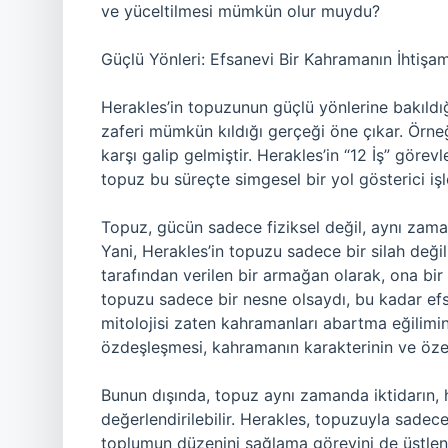
ve yüceltilmesi mümkün olur muydu?
Güçlü Yönleri: Efsanevi Bir Kahramanın İhtişam
Herakles’in topuzunun güçlü yönlerine bakıldı
zaferi mümkün kıldığı gerçeği öne çıkar. Örn
karşı galip gelmiştir. Herakles’in “12 İş” görevl
topuz bu süreçte simgesel bir yol gösterici iş
Topuz, gücün sadece fiziksel değil, aynı zama
Yani, Herakles’in topuzu sadece bir silah değil
tarafından verilen bir armağan olarak, ona bir
topuzu sadece bir nesne olsaydı, bu kadar e
mitolojisi zaten kahramanları abartma eğilimi
özdeşleşmesi, kahramanın karakterinin ve özell
Bunun dışında, topuz aynı zamanda iktidarın, 
değerlendirilebilir. Herakles, topuzuyla sadec
toplumun düzenini sağlama görevini de üstlenir