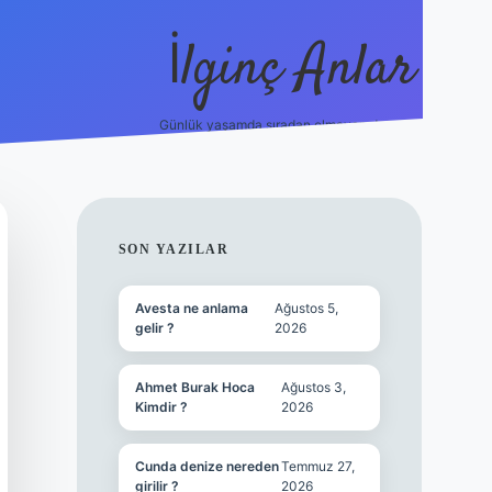
İlginç Anlar
Günlük yaşamda sıradan olmayan detaylar.
piabellacasino
SIDEBAR
SON YAZILAR
Avesta ne anlama
Ağustos 5,
gelir ?
2026
Ahmet Burak Hoca
Ağustos 3,
Kimdir ?
2026
Cunda denize nereden
Temmuz 27,
girilir ?
2026