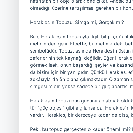
hatırlatan bir obje olarak öne çıkar. Ancak 
olmadığı, üzerine tartışılması gereken bir kon
Herakles’in Topuzu: Simge mi, Gerçek mi?
Bize Herakles’in topuzuyla ilgili bilgi, çoğunlu
metinlerden gelir. Elbette, bu metinlerdeki be
sembolüdür. Topuz, aslında Herakles’in üstün 
zaferlerinin tek kaynağı değildir. Eğer Herakl
görmek isek, onun başardığı şeyler ve kazandı
da bizim için bir yanılgıdır. Çünkü Herakles, 
zekâsıyla da ön plana çıkmaktadır. O zaman s
simgesi midir, yoksa sadece bir güç abartısı 
Herakles’in topuzunun gücünü anlatmak oldukç
tür “güç objesi” gibi algılansa da, Herakles’i
vardır. Herakles, bir dereceye kadar da olsa, k
Peki, bu topuz gerçekten o kadar önemli mi? 