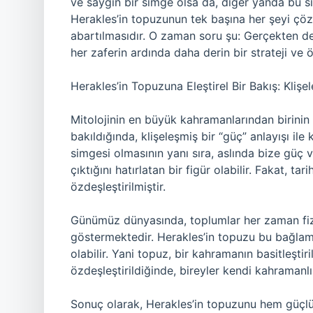
ve saygın bir simge olsa da, diğer yanda bu simg
Herakles’in topuzunun tek başına her şeyi çöz
abartılmasıdır. O zaman soru şu: Gerçekten d
her zaferin ardında daha derin bir strateji ve 
Herakles’in Topuzuna Eleştirel Bir Bakış: Kliş
Mitolojinin en büyük kahramanlarından birin
bakıldığında, klişeleşmiş bir “güç” anlayışı il
simgesi olmasının yanı sıra, aslında bize güç 
çıktığını hatırlatan bir figür olabilir. Fakat, ta
özdeşleştirilmiştir.
Günümüz dünyasında, toplumlar her zaman fizik
göstermektedir. Herakles’in topuzu bu bağlamda,
olabilir. Yani topuz, bir kahramanın basitleşt
özdeşleştirildiğinde, bireyler kendi kahramanl
Sonuç olarak, Herakles’in topuzunu hem güçlü