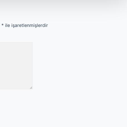
r
*
ile işaretlenmişlerdir