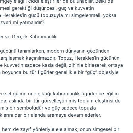
eyle ilgili ciddi eleştiriler de bulunabilir. Belki de
mesi gerektiği düşüncesi, güç ve kuvvetin
e Herakles’in gücü topuzuyla mı simgelenmeli, yoksa
özveri mi yatmalıdır?
eler ve Gerçek Kahramanlık
in gücünü tanımlarken, modern dünyanın gözünden
e karşılaşmak kaçınılmazdır. Topuz, Herakles’in gücünün
ve kuvvetin sadece kasla değil, zihinle birleşerek ortaya
rih boyunca bu tür figürler genellikle bir “güç” objesiyle
sel gücün öne çıktığı kahramanlık figürlerine eğilim
 aslında bir tür görselleştirilmiş toplum eleştirisi de
irilmiş bir sembolüdür ve güç sadece topuzla
ıklarını dar bir alanda aramaya devam ederler.
 hem de zayıf yönleriyle ele almak, onun simgesel bir