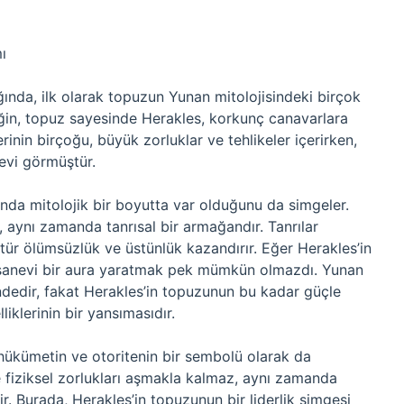
ı
ğında, ilk olarak topuzun Yunan mitolojisindeki birçok
eğin, topuz sayesinde Herakles, korkunç canavarlara
erinin birçoğu, büyük zorluklar ve tehlikeler içerirken,
levi görmüştür.
nda mitolojik bir boyutta var olduğunu da simgeler.
, aynı zamanda tanrısal bir armağandır. Tanrılar
 tür ölümsüzlük ve üstünlük kazandırır. Eğer Herakles’in
fsanevi bir aura yaratmak pek mümkün olmazdı. Yunan
ndedir, fakat Herakles’in topuzunun bu kadar güçle
iklerinin bir yansımasıdır.
hükümetin ve otoritenin bir sembolü olarak da
e fiziksel zorlukları aşmakla kalmaz, aynı zamanda
. Burada, Herakles’in topuzunun bir liderlik simgesi