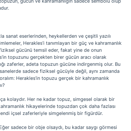
bu topuzun, gücün ve kahramanlığın sadece sembolü olup
udur.
kla sanat eserlerinden, heykellerden ve çeşitli yazılı
timlemeler, Herakles’i tanımlayan bir güç ve kahramanlık
fiziksel gücünü temsil eder, fakat yine de onun
es’in topuzunu gerçekten birer gücün aracı olarak
ğı zaferler, adeta topuzun gücüne indirgenmiş olur. Bu
efsanelerde sadece fiziksel gücüyle değil, aynı zamanda
oralım: Herakles’in topuzu gerçek bir kahramanlık
mı?
a kolaydır. Her ne kadar topuz, simgesel olarak bir
n kahramanlık hikayelerinde topuzdan çok daha fazlası
endi içsel zaferleriyle simgelenmiş bir figürdür.
Eğer sadece bir obje olsaydı, bu kadar saygı görmesi