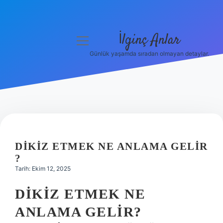
İlginç Anlar
menüyü
aç
Günlük yaşamda sıradan olmayan detaylar.
Anasayfa
Gizlilik Politikası
Yasal Uyarı
Hakkımızda
DIKIZ ETMEK NE ANLAMA GELIR
?
Tarih: Ekim 12, 2025
DIKIZ ETMEK NE
ANLAMA GELIR?