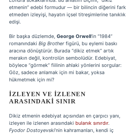
Londra sokaklarında. Bu anlatım biçimi, “dikiz
etmenin” edebi formudur — bir bilincin diğerini fark
etmeden izleyişi, hayatın içsel titreşimlerine tanıklık
edişi.
Bir başka düzlemde,
George Orwell
’in “1984”
romanındaki
Big Brother
figürü, bu eylemi baskı
aracına dönüştürür. Burada “dikiz etmek” artık
merakın değil, kontrolün sembolüdür. Edebiyat,
böylece “görmek” fiilinin ahlaki yönlerini sorgular:
Göz, sadece anlamak için mi bakar, yoksa
hükmetmek için mi?
İZLEYEN VE İZLENEN
ARASINDAKI SINIR
Dikiz etmenin edebiyat açısından en çarpıcı yanı,
izleyen ile izlenen arasındaki
bulanık sınırdır
.
Fyodor Dostoyevski
’nin kahramanları, kendi iç