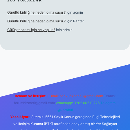
SON YORUMLAR
Gürültü kirliliğine neden olma suçu ?
için
admin
Gürültü kirliliğine neden olma suçu ?
için
Panter
Gülüş tasarımı için ne yapılır ?
için
admin
lacasino
Reklam ve İletişim:
E-mail:
backlinkpaneli@gmail.com
Teams:
forumhizmeti@gmail.com
Whatsapp: 0262 606 0 726
Telegram:
@karabul
Yasal Uyarı:
Sitemiz, 5651 Sayılı Kanun gereğince Bilgi Teknolojileri
ve İletişim Kurumu (BTK) tarafından onaylanmış bir Yer Sağlayıcı