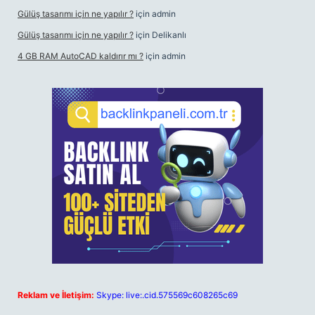
Gülüş tasarımı için ne yapılır ?
için
admin
Gülüş tasarımı için ne yapılır ?
için
Delikanlı
4 GB RAM AutoCAD kaldırır mı ?
için
admin
Reklam ve İletişim:
Skype: live:.cid.575569c608265c69