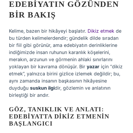
EDEBIYATIN GÖZÜNDEN
BIR BAKIŞ
Kelime, bazen bir hikâyeyi başlatır.
Dikiz etmek
de
bu türden kelimelerdendir; gündelik dilde sıradan
bir fiil gibi görünür, ama edebiyatın derinliklerine
indiğimizde insan ruhunun karanlık köşelerini,
merakın, arzunun ve görmenin ahlaki sınırlarını
yoklayan bir kavrama dönüşür. Bir
yazar
için “dikiz
etmek”, yalnızca birini gizlice izlemek değildir; bu,
aynı zamanda insanın başkasının hikâyesine
duyduğu
suskun ilgi
dir, gözlemin ve anlatının
birleştiği bir andır.
GÖZ, TANIKLIK VE ANLATI:
EDEBIYATTA DIKIZ ETMENIN
BAŞLANGICI