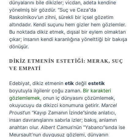
dünyalarını bile dikizler; vicdan, adeta kendine
yönelmiş bir gözdür. “Suç ve Ceza”da
Raskolnikov’un zihni, sürekli bir içsel gözetim
altındadır. Kendi suçunu hem gizler hem gözlemler.
Bu noktada dikiz etmek, dışsal bir eylem olmaktan
çıkar; insanın kendi karanlığına yönelttiği bir bakışa
dönüşür.
DIKIZ ETMENIN ESTETIĞI: MERAK, SUÇ
VE EMPATI
Edebiyat, dikiz etmenin
etik
değil
estetik
boyutuyla ilgilenir çoğu zaman.
Bir karakteri
gözlemlemek
, onun iç dünyasını çözümlemek,
okuyucuyu da dikizci konumuna getirir.
Marcel
Proust
’un “Kayıp Zamanın İzinde”sinde anlatıcı,
insan davranışlarını sabırla izler; bakış, anlamın
anahtarı olur.
Albert Camus
’nün “Yabancı”sında ise
Meursault’nun duygusuz gözlemi, dünyanın