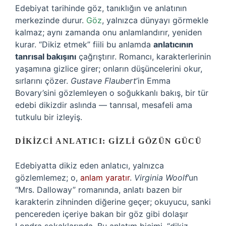
Edebiyat tarihinde göz, tanıklığın ve anlatının
merkezinde durur.
Göz
, yalnızca dünyayı görmekle
kalmaz; aynı zamanda onu anlamlandırır, yeniden
kurar. “Dikiz etmek” fiili bu anlamda
anlatıcının
tanrısal bakışını
çağrıştırır. Romancı, karakterlerinin
yaşamına gizlice girer; onların düşüncelerini okur,
sırlarını çözer.
Gustave Flaubert
’in Emma
Bovary’sini gözlemleyen o soğukkanlı bakış, bir tür
edebi dikizdir aslında — tanrısal, mesafeli ama
tutkulu bir izleyiş.
DIKIZCI ANLATICI: GIZLI GÖZÜN GÜCÜ
Edebiyatta dikiz eden anlatıcı, yalnızca
gözlemlemez; o,
anlam yaratır
.
Virginia Woolf
’un
“Mrs. Dalloway” romanında, anlatı bazen bir
karakterin zihninden diğerine geçer; okuyucu, sanki
pencereden içeriye bakan bir göz gibi dolaşır