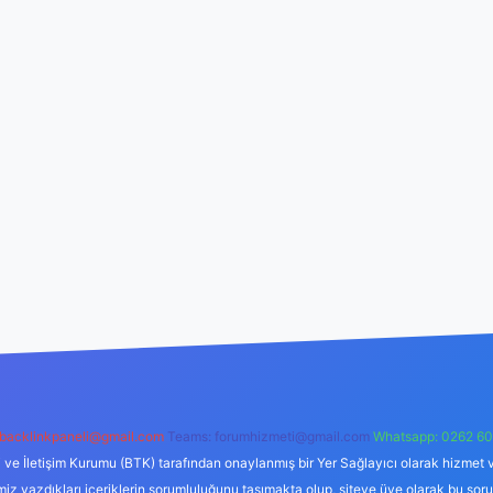
backlinkpaneli@gmail.com
Teams:
forumhizmeti@gmail.com
Whatsapp: 0262 60
i ve İletişim Kurumu (BTK) tarafından onaylanmış bir Yer Sağlayıcı olarak hizmet v
azdıkları içeriklerin sorumluluğunu taşımakta olup, siteye üye olarak bu sorumlul