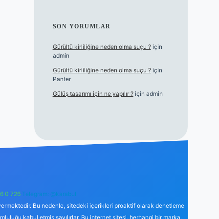
SON YORUMLAR
Gürültü kirliliğine neden olma suçu ?
için
admin
Gürültü kirliliğine neden olma suçu ?
için
Panter
Gülüş tasarımı için ne yapılır ?
için
admin
6 0 726
Telegram: @karabul
ermektedir. Bu nedenle, sitedeki içerikleri proaktif olarak denetleme
uğu kabul etmiş sayılırlar. Bu internet sitesi, herhangi bir marka,