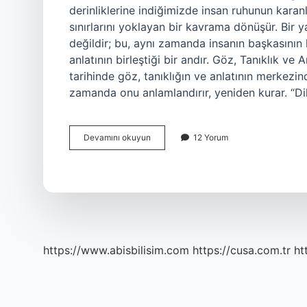
derinliklerine indiğimizde insan ruhunun karan
sınırlarını yoklayan bir kavrama dönüşür. Bir ya
değildir; bu, aynı zamanda insanın başkasının
anlatının birleştiği bir andır. Göz, Tanıklık ve
tarihinde göz, tanıklığın ve anlatının merkez
zamanda onu anlamlandırır, yeniden kurar. “Dik
Dikiz
Devamını okuyun
12 Yorum
etmek
ne
anlama
gelir
?
https://www.abisbilisim.com
https://cusa.com.tr
ht