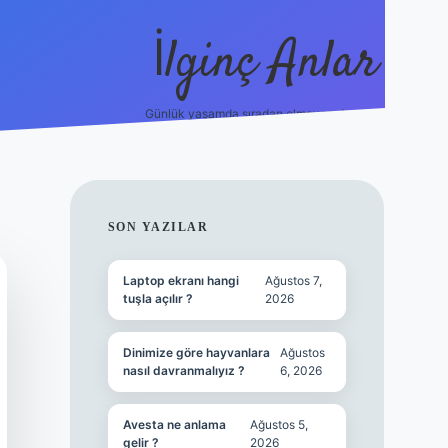
İlginç Anlar
Günlük yaşamda sıradan olmayan detaylar.
piabellacasi
SIDEBAR
SON YAZILAR
Laptop ekranı hangi
Ağustos 7,
tuşla açılır ?
2026
Dinimize göre hayvanlara
Ağustos
nasıl davranmalıyız ?
6, 2026
Avesta ne anlama
Ağustos 5,
gelir ?
2026