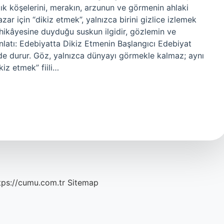
lık köşelerini, merakın, arzunun ve görmenin ahlaki
zar için “dikiz etmek”, yalnızca birini gizlice izlemek
 hikâyesine duyduğu suskun ilgidir, gözlemin ve
 Anlatı: Edebiyatta Dikiz Etmenin Başlangıcı Edebiyat
inde durur. Göz, yalnızca dünyayı görmekle kalmaz; aynı
iz etmek” fiili…
tps://cumu.com.tr
Sitemap