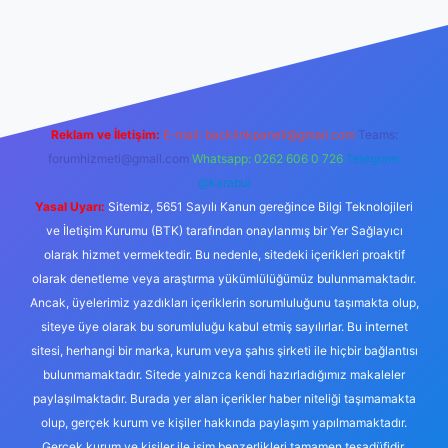
llacasino
Reklam ve İletişim:
E-mail:
backlinkpaneli@gmail.com
Teams:
forumhizmeti@gmail.com
Whatsapp: 0262 606 0 726
Telegram:
@karabul
Yasal Uyarı:
Sitemiz, 5651 Sayılı Kanun gereğince Bilgi Teknolojileri
ve İletişim Kurumu (BTK) tarafından onaylanmış bir Yer Sağlayıcı
olarak hizmet vermektedir. Bu nedenle, sitedeki içerikleri proaktif
olarak denetleme veya araştırma yükümlülüğümüz bulunmamaktadır.
Ancak, üyelerimiz yazdıkları içeriklerin sorumluluğunu taşımakta olup,
siteye üye olarak bu sorumluluğu kabul etmiş sayılırlar. Bu internet
sitesi, herhangi bir marka, kurum veya şahıs şirketi ile hiçbir bağlantısı
bulunmamaktadır. Sitede yalnızca kendi hazırladığımız makaleler
paylaşılmaktadır. Burada yer alan içerikler haber niteliği taşımamakta
olup, gerçek kurum ve kişiler hakkında paylaşım yapılmamaktadır.
Gerçek kurum ve kişiler ile isim benzerlikleri tamamen tesadüfidir.