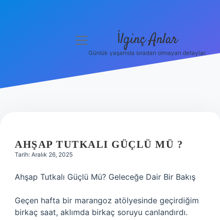
İlginç Anlar
menüyü
aç
Günlük yaşamda sıradan olmayan detaylar.
Anasayfa
Gizlilik Politikası
Yasal Uyarı
Hakkımızda
AHŞAP TUTKALI GÜÇLÜ MÜ ?
Tarih: Aralık 26, 2025
Ahşap Tutkalı Güçlü Mü? Geleceğe Dair Bir Bakış
Geçen hafta bir marangoz atölyesinde geçirdiğim
birkaç saat, aklımda birkaç soruyu canlandırdı.