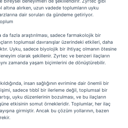
 bireysel deneyimleri de şekillendirir. Zyrtec gibi
rol altına alırken, uzun vadede toplumların uyku
arzlarına dair soruları da gündeme getiriyor.
Toplum
da fazla araştırılması, sadece farmakolojik bir
çların toplumsal davranışlar üzerindeki etkileri, daha
ktır. Uyku, sadece biyolojik bir ihtiyaç olmanın ötesine
neyim olarak şekillenir. Zyrtec ve benzeri ilaçların
l, aynı zamanda yaşam biçimlerini de dönüştürebilir.
kıldığında, insan sağlığının evrimine dair önemli bir
işimi, sadece tıbbî bir ilerleme değil, toplumsal bir
artışı, uyku düzenlerinin bozulması, ve bu ilaçların
ne etkisinin somut örnekleridir. Toplumlar, her ilaç
rayışına girmiştir. Ancak bu çözüm yollarının, bazen
ekir.