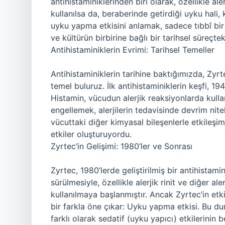
antihistaminiklerinden biri olarak, özellikle al
kullanılsa da, beraberinde getirdiği uyku hali, k
uyku yapma etkisini anlamak, sadece tıbbî bir
ve kültürün birbirine bağlı bir tarihsel süreçtek
Antihistaminiklerin Evrimi: Tarihsel Temeller
Antihistaminiklerin tarihine baktığımızda, Zyr
temel buluruz. İlk antihistaminiklerin keşfi, 1
Histamin, vücudun alerjik reaksiyonlarda kulland
engellemek, alerjilerin tedavisinde devrim nitel
vücuttaki diğer kimyasal bileşenlerle etkileşi
etkiler oluşturuyordu.
Zyrtec’in Gelişimi: 1980’ler ve Sonrası
Zyrtec, 1980’lerde geliştirilmiş bir antihistamin
sürülmesiyle, özellikle alerjik rinit ve diğer a
kullanılmaya başlanmıştır. Ancak Zyrtec’in etki
bir farkla öne çıkar: Uyku yapma etkisi. Bu dur
farklı olarak sedatif (uyku yapıcı) etkilerinin b