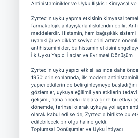
Antihistaminikler ve Uyku İlişkisi: Kimyasal ve
Zyrtec’in uyku yapma etkisinin kimyasal teme
farmakolojik anlayışlarla ilişkilendirilebilir. An
maddelerdir. Histamin, hem bağışıklık sistemi 
uyanıklığı ve dikkat seviyelerini artıran önemli
antihistaminikler, bu histamin etkisini engelle
İlk Uyku Yapıcı İlaçlar ve Evrimsel Dönüşüm
Zyrtec’in uyku yapıcı etkisi, aslında daha öncek
1950’lerin sonlarında, ilk modern antihistamini
yapıcı etkilerin de belirginleşmeye başladığın
gözlemler, uykuya eğilimli yan etkilerin tedavi 
gelişimi, daha önceki ilaçlara göre bu etkiyi ço
dönemde, tarihsel olarak uykuya yol açan anti
olarak kabul edilse de, Zyrtec’le birlikte bu et
edilebilecek bir olgu haline geldi.
Toplumsal Dönüşümler ve Uyku İhtiyacı