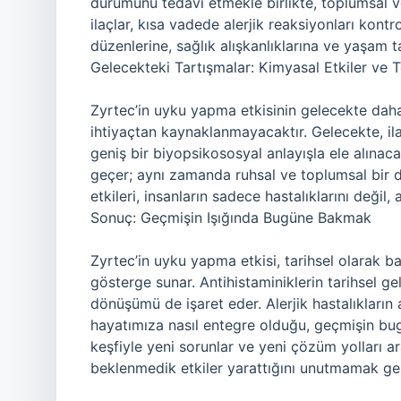
durumunu tedavi etmekle birlikte, toplumsal ve
ilaçlar, kısa vadede alerjik reaksiyonları kont
düzenlerine, sağlık alışkanlıklarına ve yaşam t
Gelecekteki Tartışmalar: Kimyasal Etkiler ve 
Zyrtec’in uyku yapma etkisinin gelecekte daha 
ihtiyaçtan kaynaklanmayacaktır. Gelecekte, ila
geniş bir biyopsikososyal anlayışla ele alınaca
geçer; aynı zamanda ruhsal ve toplumsal bir de
etkileri, insanların sadece hastalıklarını deği
Sonuç: Geçmişin Işığında Bugüne Bakmak
Zyrtec’in uyku yapma etkisi, tarihsel olarak ba
gösterge sunar. Antihistaminiklerin tarihsel gel
dönüşümü de işaret eder. Alerjik hastalıkların 
hayatımıza nasıl entegre olduğu, geçmişin bugü
keşfiyle yeni sorunlar ve yeni çözüm yolları a
beklenmedik etkiler yarattığını unutmamak ger