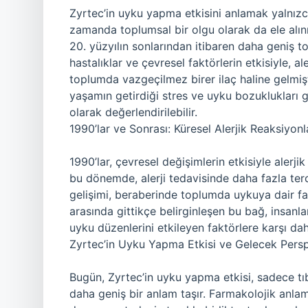
Zyrtec’in uyku yapma etkisini anlamak yalnızca
zamanda toplumsal bir olgu olarak da ele alınma
20. yüzyılın sonlarından itibaren daha geniş to
hastalıklar ve çevresel faktörlerin etkisiyle, a
toplumda vazgeçilmez birer ilaç haline gelmi
yaşamın getirdiği stres ve uyku bozuklukları 
olarak değerlendirilebilir.
1990’lar ve Sonrası: Küresel Alerjik Reaksiyonl
1990’lar, çevresel değişimlerin etkisiyle alerji
bu dönemde, alerji tedavisinde daha fazla tercih
gelişimi, beraberinde toplumda uykuya dair fark
arasında gittikçe belirginleşen bu bağ, insan
uyku düzenlerini etkileyen faktörlere karşı dah
Zyrtec’in Uyku Yapma Etkisi ve Gelecek Perspe
Bugün, Zyrtec’in uyku yapma etkisi, sadece t
daha geniş bir anlam taşır. Farmakolojik anlamd