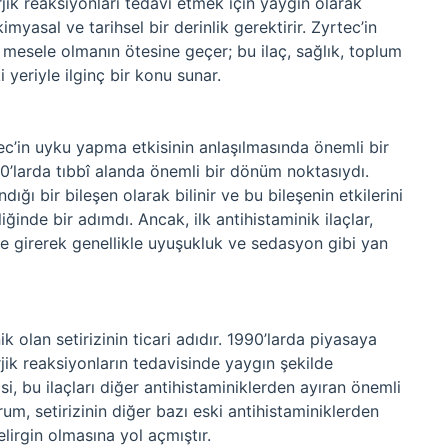
erjik reaksiyonları tedavi etmek için yaygın olarak
imyasal ve tarihsel bir derinlik gerektirir. Zyrtec’in
 mesele olmanın ötesine geçer; bu ilaç, sağlık, toplum
i yeriyle ilginç bir konu sunar.
tec’in uyku yapma etkisinin anlaşılmasında önemli bir
940’larda tıbbî alanda önemli bir dönüm noktasıydı.
ığı bir bileşen olarak bilinir ve bu bileşenin etkilerini
iğinde bir adımdı. Ancak, ilk antihistaminik ilaçlar,
me girerek genellikle uyuşukluk ve sedasyon gibi yan
ik olan setirizinin ticari adıdır. 1990’larda piyasaya
lerjik reaksiyonların tedavisinde yaygın şekilde
si, bu ilaçları diğer antihistaminiklerden ayıran önemli
um, setirizinin diğer bazı eski antihistaminiklerden
elirgin olmasına yol açmıştır.