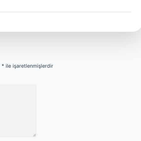
r
*
ile işaretlenmişlerdir