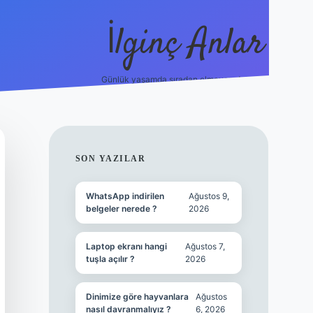
İlginç Anlar
Günlük yaşamda sıradan olmayan detaylar.
piabellacasino
SIDEBAR
SON YAZILAR
WhatsApp indirilen
Ağustos 9,
belgeler nerede ?
2026
Laptop ekranı hangi
Ağustos 7,
tuşla açılır ?
2026
Dinimize göre hayvanlara
Ağustos
nasıl davranmalıyız ?
6, 2026