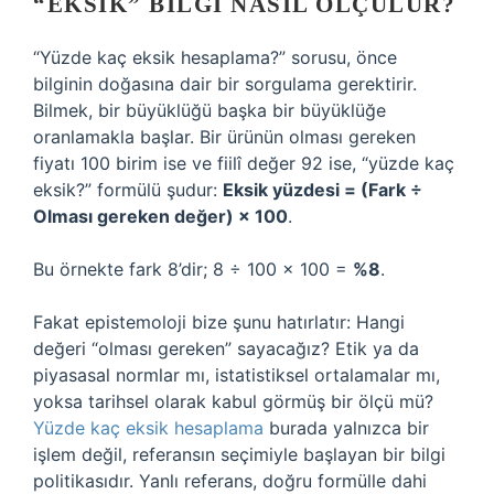
“EKSIK” BILGI NASIL ÖLÇÜLÜR?
“Yüzde kaç eksik hesaplama?” sorusu, önce
bilginin doğasına dair bir sorgulama gerektirir.
Bilmek, bir büyüklüğü başka bir büyüklüğe
oranlamakla başlar. Bir ürünün olması gereken
fiyatı 100 birim ise ve fiilî değer 92 ise, “yüzde kaç
eksik?” formülü şudur:
Eksik yüzdesi = (Fark ÷
Olması gereken değer) × 100
.
Bu örnekte fark 8’dir; 8 ÷ 100 × 100 =
%8
.
Fakat epistemoloji bize şunu hatırlatır: Hangi
değeri “olması gereken” sayacağız? Etik ya da
piyasasal normlar mı, istatistiksel ortalamalar mı,
yoksa tarihsel olarak kabul görmüş bir ölçü mü?
Yüzde kaç eksik hesaplama
burada yalnızca bir
işlem değil, referansın seçimiyle başlayan bir bilgi
politikasıdır. Yanlı referans, doğru formülle dahi