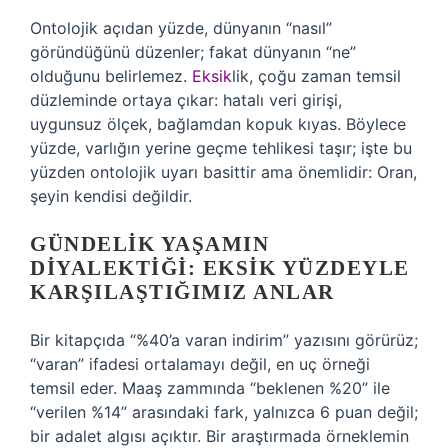
Ontolojik açıdan yüzde, dünyanın “nasıl”
göründüğünü düzenler; fakat dünyanın “ne”
olduğunu belirlemez.
Eksik
lik, çoğu zaman temsil
düzleminde ortaya çıkar: hatalı veri girişi,
uygunsuz ölçek, bağlamdan kopuk kıyas. Böylece
yüzde, varlığın yerine geçme tehlikesi taşır; işte bu
yüzden ontolojik uyarı basittir ama önemlidir: Oran,
şeyin kendisi değildir.
GÜNDELIK YAŞAMIN
DIYALEKTIĞI: EKSIK YÜZDEYLE
KARŞILAŞTIĞIMIZ ANLAR
Bir kitapçıda “%40’a varan indirim” yazısını görürüz;
“varan” ifadesi ortalamayı değil, en uç örneği
temsil eder. Maaş zammında “beklenen %20” ile
“verilen %14” arasındaki fark, yalnızca 6 puan değil;
bir adalet algısı açıktır. Bir araştırmada örneklemin