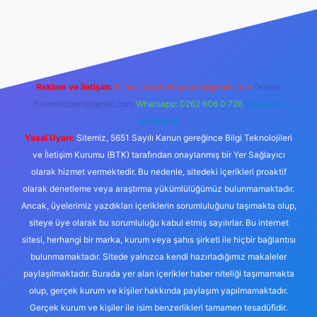
no
Reklam ve İletişim:
E-mail:
backlinkpaneli@gmail.com
Teams:
forumhizmeti@gmail.com
Whatsapp: 0262 606 0 726
Telegram:
@karabul
Yasal Uyarı:
Sitemiz, 5651 Sayılı Kanun gereğince Bilgi Teknolojileri
ve İletişim Kurumu (BTK) tarafından onaylanmış bir Yer Sağlayıcı
olarak hizmet vermektedir. Bu nedenle, sitedeki içerikleri proaktif
olarak denetleme veya araştırma yükümlülüğümüz bulunmamaktadır.
Ancak, üyelerimiz yazdıkları içeriklerin sorumluluğunu taşımakta olup,
siteye üye olarak bu sorumluluğu kabul etmiş sayılırlar. Bu internet
sitesi, herhangi bir marka, kurum veya şahıs şirketi ile hiçbir bağlantısı
bulunmamaktadır. Sitede yalnızca kendi hazırladığımız makaleler
paylaşılmaktadır. Burada yer alan içerikler haber niteliği taşımamakta
olup, gerçek kurum ve kişiler hakkında paylaşım yapılmamaktadır.
Gerçek kurum ve kişiler ile isim benzerlikleri tamamen tesadüfidir.