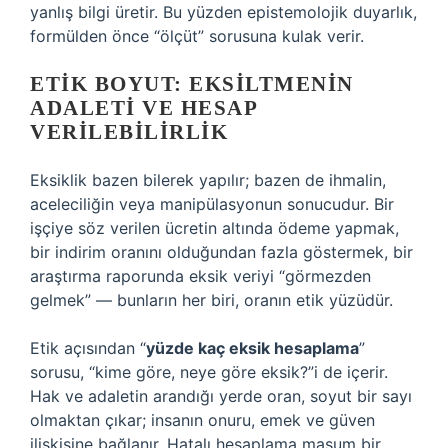
yanlış bilgi üretir. Bu yüzden epistemolojik duyarlık,
formülden önce “ölçüt” sorusuna kulak verir.
ETIK BOYUT: EKSILTMENIN
ADALETI VE HESAP
VERILEBILIRLIK
Eksiklik bazen bilerek yapılır; bazen de ihmalin,
aceleciliğin veya manipülasyonun sonucudur. Bir
işçiye söz verilen ücretin altında ödeme yapmak,
bir indirim oranını olduğundan fazla göstermek, bir
araştırma raporunda eksik veriyi “görmezden
gelmek” — bunların her biri, oranın etik yüzüdür.
Etik açısından “
yüzde kaç eksik hesaplama
”
sorusu, “kime göre, neye göre eksik?”i de içerir.
Hak ve adaletin arandığı yerde oran, soyut bir sayı
olmaktan çıkar; insanın onuru, emek ve güven
ilişkisine bağlanır. Hatalı hesaplama masum bir