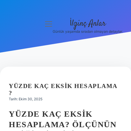
İlginç Anlar
menüyü
aç
Günlük yaşamda sıradan olmayan detaylar.
Anasayfa
Gizlilik Politikası
Yasal Uyarı
Hakkımızda
YÜZDE KAÇ EKSIK HESAPLAMA
?
Tarih: Ekim 30, 2025
YÜZDE KAÇ EKSIK
HESAPLAMA? ÖLÇÜNÜN