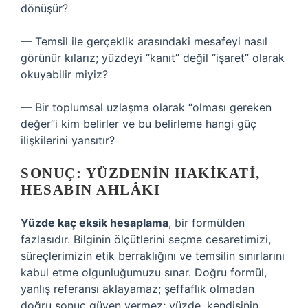
dönüşür?
— Temsil ile gerçeklik arasındaki mesafeyi nasıl
görünür kılarız; yüzdeyi “kanıt” değil “işaret” olarak
okuyabilir miyiz?
— Bir toplumsal uzlaşma olarak “olması gereken
değer”i kim belirler ve bu belirleme hangi güç
ilişkilerini yansıtır?
SONUÇ: YÜZDENIN HAKIKATI,
HESABIN AHLÂKI
Yüzde kaç eksik hesaplama
, bir formülden
fazlasıdır. Bilginin ölçütlerini seçme cesaretimizi,
süreçlerimizin etik berraklığını ve temsilin sınırlarını
kabul etme olgunluğumuzu sınar. Doğru formül,
yanlış referansı aklayamaz; şeffaflık olmadan
doğru sonuç güven vermez; yüzde, kendisinin