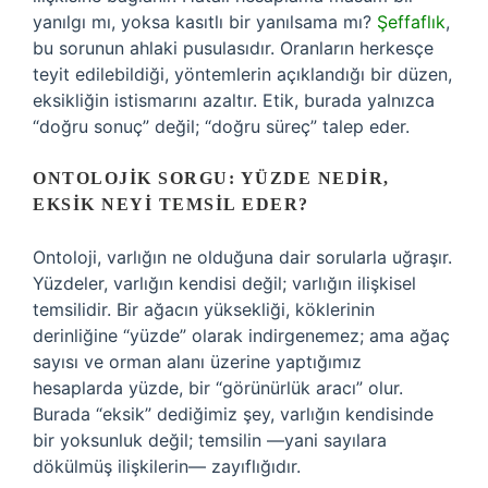
yanılgı mı, yoksa kasıtlı bir yanılsama mı?
Şeffaflık
,
bu sorunun ahlaki pusulasıdır. Oranların herkesçe
teyit edilebildiği, yöntemlerin açıklandığı bir düzen,
eksikliğin istismarını azaltır. Etik, burada yalnızca
“doğru sonuç” değil; “doğru süreç” talep eder.
ONTOLOJIK SORGU: YÜZDE NEDIR,
EKSIK NEYI TEMSIL EDER?
Ontoloji, varlığın ne olduğuna dair sorularla uğraşır.
Yüzdeler, varlığın kendisi değil; varlığın ilişkisel
temsilidir. Bir ağacın yüksekliği, köklerinin
derinliğine “yüzde” olarak indirgenemez; ama ağaç
sayısı ve orman alanı üzerine yaptığımız
hesaplarda yüzde, bir “görünürlük aracı” olur.
Burada “eksik” dediğimiz şey, varlığın kendisinde
bir yoksunluk değil; temsilin —yani sayılara
dökülmüş ilişkilerin— zayıflığıdır.