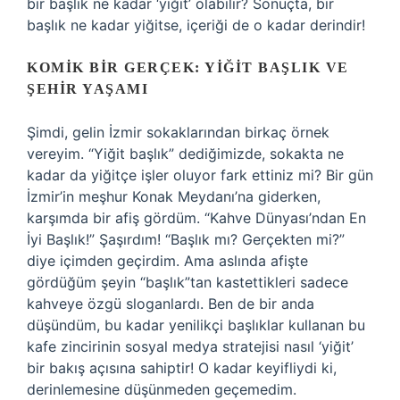
bir başlık ne kadar ‘yiğit’ olabilir? Sonuçta, bir
başlık ne kadar yiğitse, içeriği de o kadar derindir!
KOMIK BIR GERÇEK: YIĞIT BAŞLIK VE
ŞEHIR YAŞAMI
Şimdi, gelin İzmir sokaklarından birkaç örnek
vereyim. “Yiğit başlık” dediğimizde, sokakta ne
kadar da yiğitçe işler oluyor fark ettiniz mi? Bir gün
İzmir’in meşhur Konak Meydanı’na giderken,
karşımda bir afiş gördüm. “Kahve Dünyası’ndan En
İyi Başlık!” Şaşırdım! “Başlık mı? Gerçekten mi?”
diye içimden geçirdim. Ama aslında afişte
gördüğüm şeyin “başlık”tan kastettikleri sadece
kahveye özgü sloganlardı. Ben de bir anda
düşündüm, bu kadar yenilikçi başlıklar kullanan bu
kafe zincirinin sosyal medya stratejisi nasıl ‘yiğit’
bir bakış açısına sahiptir! O kadar keyifliydi ki,
derinlemesine düşünmeden geçemedim.