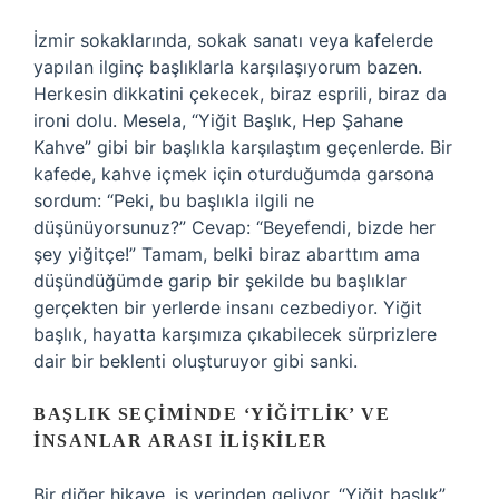
İzmir sokaklarında, sokak sanatı veya kafelerde
yapılan ilginç başlıklarla karşılaşıyorum bazen.
Herkesin dikkatini çekecek, biraz esprili, biraz da
ironi dolu. Mesela, “Yiğit Başlık, Hep Şahane
Kahve” gibi bir başlıkla karşılaştım geçenlerde. Bir
kafede, kahve içmek için oturduğumda garsona
sordum: “Peki, bu başlıkla ilgili ne
düşünüyorsunuz?” Cevap: “Beyefendi, bizde her
şey yiğitçe!” Tamam, belki biraz abarttım ama
düşündüğümde garip bir şekilde bu başlıklar
gerçekten bir yerlerde insanı cezbediyor. Yiğit
başlık, hayatta karşımıza çıkabilecek sürprizlere
dair bir beklenti oluşturuyor gibi sanki.
BAŞLIK SEÇIMINDE ‘YIĞITLIK’ VE
İNSANLAR ARASI İLIŞKILER
Bir diğer hikaye, iş yerinden geliyor. “Yiğit başlık”