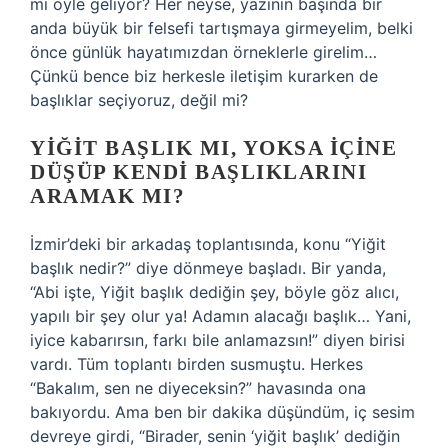
mı öyle geliyor? Her neyse, yazının başında bir
anda büyük bir felsefi tartışmaya girmeyelim, belki
önce günlük hayatımızdan örneklerle girelim…
Çünkü bence biz herkesle iletişim kurarken de
başlıklar seçiyoruz, değil mi?
YIĞIT BAŞLIK MI, YOKSA İÇINE
DÜŞÜP KENDI BAŞLIKLARINI
ARAMAK MI?
İzmir’deki bir arkadaş toplantısında, konu “Yiğit
başlık nedir?” diye dönmeye başladı. Bir yanda,
“Abi işte, Yiğit başlık dediğin şey, böyle göz alıcı,
yapılı bir şey olur ya! Adamın alacağı başlık… Yani,
iyice kabarırsın, farkı bile anlamazsın!” diyen birisi
vardı. Tüm toplantı birden susmuştu. Herkes
“Bakalım, sen ne diyeceksin?” havasında ona
bakıyordu. Ama ben bir dakika düşündüm, iç sesim
devreye girdi, “Birader, senin ‘yiğit başlık’ dediğin