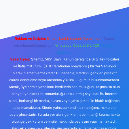
no
Reklam ve İletişim:
E-mail:
backlinkpaneli@gmail.com
Teams:
forumhizmeti@gmail.com
Whatsapp: 0262 606 0 726
Telegram:
@karabul
Yasal Uyarı:
Sitemiz, 5651 Sayılı Kanun gereğince Bilgi Teknolojileri
ve İletişim Kurumu (BTK) tarafından onaylanmış bir Yer Sağlayıcı
olarak hizmet vermektedir. Bu nedenle, sitedeki içerikleri proaktif
olarak denetleme veya araştırma yükümlülüğümüz bulunmamaktadır.
Ancak, üyelerimiz yazdıkları içeriklerin sorumluluğunu taşımakta olup,
siteye üye olarak bu sorumluluğu kabul etmiş sayılırlar. Bu internet
sitesi, herhangi bir marka, kurum veya şahıs şirketi ile hiçbir bağlantısı
bulunmamaktadır. Sitede yalnızca kendi hazırladığımız makaleler
paylaşılmaktadır. Burada yer alan içerikler haber niteliği taşımamakta
olup, gerçek kurum ve kişiler hakkında paylaşım yapılmamaktadır.
Gerçek kurum ve kişiler ile isim benzerlikleri tamamen tesadüfidir.