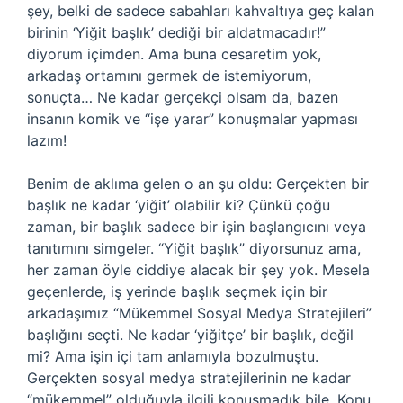
şey, belki de sadece sabahları kahvaltıya geç kalan
birinin ‘Yiğit başlık’ dediği bir aldatmacadır!”
diyorum içimden. Ama buna cesaretim yok,
arkadaş ortamını germek de istemiyorum,
sonuçta… Ne kadar gerçekçi olsam da, bazen
insanın komik ve “işe yarar” konuşmalar yapması
lazım!
Benim de aklıma gelen o an şu oldu: Gerçekten bir
başlık ne kadar ‘yiğit’ olabilir ki? Çünkü çoğu
zaman, bir başlık sadece bir işin başlangıcını veya
tanıtımını simgeler. “Yiğit başlık” diyorsunuz ama,
her zaman öyle ciddiye alacak bir şey yok. Mesela
geçenlerde, iş yerinde başlık seçmek için bir
arkadaşımız “Mükemmel Sosyal Medya Stratejileri”
başlığını seçti. Ne kadar ‘yiğitçe’ bir başlık, değil
mi? Ama işin içi tam anlamıyla bozulmuştu.
Gerçekten sosyal medya stratejilerinin ne kadar
“mükemmel” olduğuyla ilgili konuşmadık bile. Konu