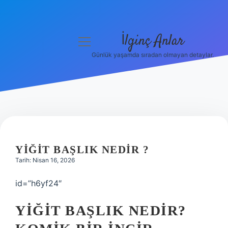
İlginç Anlar
menüyü
aç
Günlük yaşamda sıradan olmayan detaylar.
Anasayfa
Gizlilik Politikası
Yasal Uyarı
Hakkımızda
YIĞIT BAŞLIK NEDIR ?
Tarih: Nisan 16, 2026
id=”h6yf24″
YIĞIT BAŞLIK NEDIR?