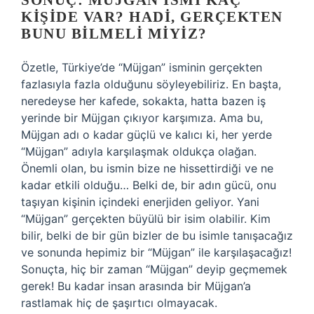
SONUÇ: MÜJGAN İSMI KAÇ
KIŞIDE VAR? HADI, GERÇEKTEN
BUNU BILMELI MIYIZ?
Özetle, Türkiye’de “Müjgan” isminin gerçekten
fazlasıyla fazla olduğunu söyleyebiliriz. En başta,
neredeyse her kafede, sokakta, hatta bazen iş
yerinde bir Müjgan çıkıyor karşımıza. Ama bu,
Müjgan adı o kadar güçlü ve kalıcı ki, her yerde
“Müjgan” adıyla karşılaşmak oldukça olağan.
Önemli olan, bu ismin bize ne hissettirdiği ve ne
kadar etkili olduğu… Belki de, bir adın gücü, onu
taşıyan kişinin içindeki enerjiden geliyor. Yani
“Müjgan” gerçekten büyülü bir isim olabilir. Kim
bilir, belki de bir gün bizler de bu isimle tanışacağız
ve sonunda hepimiz bir “Müjgan” ile karşılaşacağız!
Sonuçta, hiç bir zaman “Müjgan” deyip geçmemek
gerek! Bu kadar insan arasında bir Müjgan’a
rastlamak hiç de şaşırtıcı olmayacak.