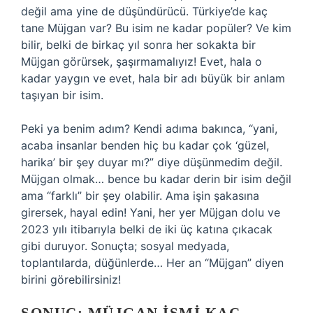
değil ama yine de düşündürücü. Türkiye’de kaç
tane Müjgan var? Bu isim ne kadar popüler? Ve kim
bilir, belki de birkaç yıl sonra her sokakta bir
Müjgan görürsek, şaşırmamalıyız! Evet, hala o
kadar yaygın ve evet, hala bir adı büyük bir anlam
taşıyan bir isim.
Peki ya benim adım? Kendi adıma bakınca, “yani,
acaba insanlar benden hiç bu kadar çok ‘güzel,
harika’ bir şey duyar mı?” diye düşünmedim değil.
Müjgan olmak… bence bu kadar derin bir isim değil
ama “farklı” bir şey olabilir. Ama işin şakasına
girersek, hayal edin! Yani, her yer Müjgan dolu ve
2023 yılı itibarıyla belki de iki üç katına çıkacak
gibi duruyor. Sonuçta; sosyal medyada,
toplantılarda, düğünlerde… Her an “Müjgan” diyen
birini görebilirsiniz!