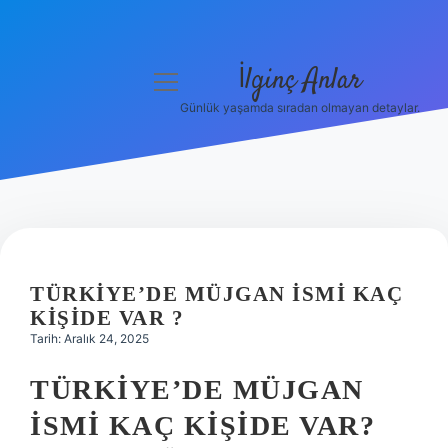
İlginç Anlar
menüyü
aç
Günlük yaşamda sıradan olmayan detaylar.
Anasayfa
Gizlilik Politikası
Yasal Uyarı
Hakkımızda
TÜRKIYE’DE MÜJGAN ISMI KAÇ
KIŞIDE VAR ?
Tarih: Aralık 24, 2025
TÜRKIYE’DE MÜJGAN
İSMI KAÇ KIŞIDE VAR?