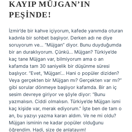
KAYIP MÜJGAN’IN
PEŞINDE!
İzmir’de bir kahve içiyorum, kafede yanımda oturan
kadınla bir sohbet başlıyor. Derken adı ne diye
soruyorum ve… “Müjgan” diyor. Bunu duyduğumda
bir an duraklıyorum. Çünkü… Müjgan? Türkiye’de
kaç tane Müjgan var, bilmiyorum ama o an
kafamda tam 30 saniyelik bir düşünme süresi
başlıyor. “Evet, ‘Müjgan’… Hani o popüler diziden?
Veya gerçekten bir Müjgan mı? Gerçekten var mı?”
gibi sorular dönmeye başlıyor kafamda. Bir an iç
sesim devreye giriyor ve şöyle diyor: “Bunu
yazmalısın. Ciddi olmalısın. Türkiye’de Müjgan ismi
kaç kişide var, merak ediyorum.” İşte ben de tam o
an, bu yazıyı yazma kararı aldım. Ve ne mi oldu?
Müjgan isminin ne kadar popüler olduğunu
öğrendim. Hadi, size de anlatayım!