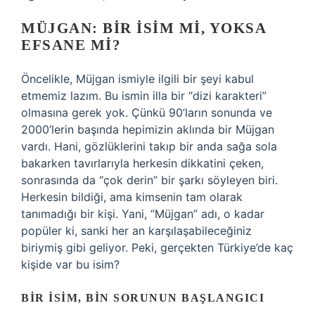
MÜJGAN: BIR İSIM MI, YOKSA
EFSANE MI?
Öncelikle, Müjgan ismiyle ilgili bir şeyi kabul
etmemiz lazım. Bu ismin illa bir “dizi karakteri”
olmasına gerek yok. Çünkü 90’ların sonunda ve
2000’lerin başında hepimizin aklında bir Müjgan
vardı. Hani, gözlüklerini takıp bir anda sağa sola
bakarken tavırlarıyla herkesin dikkatini çeken,
sonrasında da “çok derin” bir şarkı söyleyen biri.
Herkesin bildiği, ama kimsenin tam olarak
tanımadığı bir kişi. Yani, “Müjgan” adı, o kadar
popüler ki, sanki her an karşılaşabileceğiniz
biriymiş gibi geliyor. Peki, gerçekten Türkiye’de kaç
kişide var bu isim?
BIR İSIM, BIN SORUNUN BAŞLANGICI