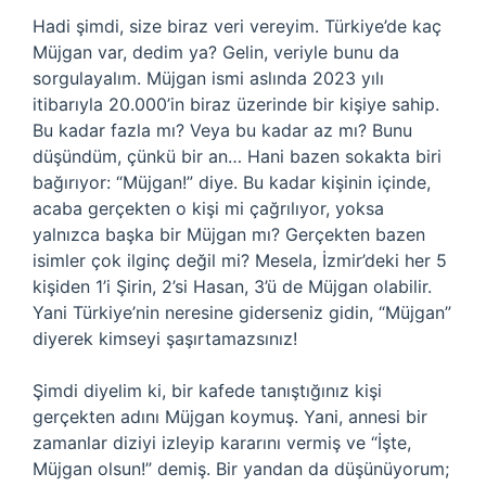
Hadi şimdi, size biraz veri vereyim. Türkiye’de kaç
Müjgan var, dedim ya? Gelin, veriyle bunu da
sorgulayalım. Müjgan ismi aslında 2023 yılı
itibarıyla 20.000’in biraz üzerinde bir kişiye sahip.
Bu kadar fazla mı? Veya bu kadar az mı? Bunu
düşündüm, çünkü bir an… Hani bazen sokakta biri
bağırıyor: “Müjgan!” diye. Bu kadar kişinin içinde,
acaba gerçekten o kişi mi çağrılıyor, yoksa
yalnızca başka bir Müjgan mı? Gerçekten bazen
isimler çok ilginç değil mi? Mesela, İzmir’deki her 5
kişiden 1’i Şirin, 2’si Hasan, 3’ü de Müjgan olabilir.
Yani Türkiye’nin neresine giderseniz gidin, “Müjgan”
diyerek kimseyi şaşırtamazsınız!
Şimdi diyelim ki, bir kafede tanıştığınız kişi
gerçekten adını Müjgan koymuş. Yani, annesi bir
zamanlar diziyi izleyip kararını vermiş ve “İşte,
Müjgan olsun!” demiş. Bir yandan da düşünüyorum;