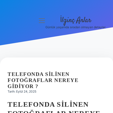
İlginç Anlar
menüyü
aç
Günlük yaşamda sıradan olmayan detaylar.
Anasayfa
Gizlilik Politikası
Yasal Uyarı
Hakkımızda
TELEFONDA SILINEN
FOTOĞRAFLAR NEREYE
GIDIYOR ?
Tarih: Eylül 24, 2025
TELEFONDA SILINEN