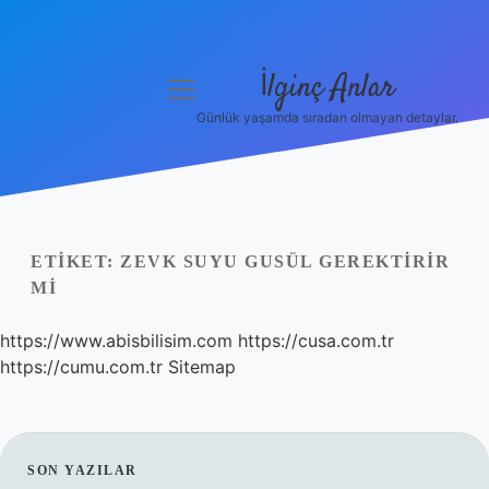
İlginç Anlar
menüyü
aç
Günlük yaşamda sıradan olmayan detaylar.
Anasayfa
Gizlilik Politikası
Yasal Uyarı
ETIKET:
ZEVK SUYU GUSÜL GEREKTIRIR
MI
Hakkımızda
https://www.abisbilisim.com
https://cusa.com.tr
https://cumu.com.tr
Sitemap
SIDEBAR
SON YAZILAR