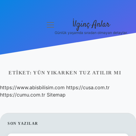
İlginç Anlar
menüyü
aç
Günlük yaşamda sıradan olmayan detaylar.
Anasayfa
Gizlilik Politikası
Yasal Uyarı
ETIKET:
YÜN YIKARKEN TUZ ATILIR MI
Hakkımızda
https://www.abisbilisim.com
https://cusa.com.tr
https://cumu.com.tr
Sitemap
SIDEBAR
SON YAZILAR