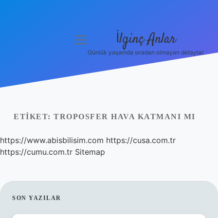
İlginç Anlar
menüyü
aç
Günlük yaşamda sıradan olmayan detaylar.
Anasayfa
Gizlilik Politikası
Yasal Uyarı
ETIKET:
TROPOSFER HAVA KATMANI MI
Hakkımızda
https://www.abisbilisim.com
https://cusa.com.tr
https://cumu.com.tr
Sitemap
SIDEBAR
SON YAZILAR