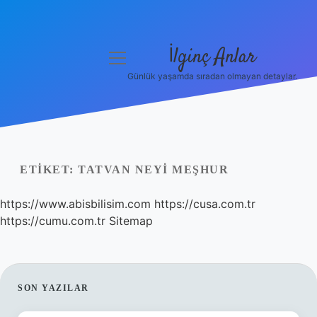
İlginç Anlar
menüyü
aç
Günlük yaşamda sıradan olmayan detaylar.
Anasayfa
Gizlilik Politikası
Yasal Uyarı
ETIKET:
TATVAN NEYI MEŞHUR
Hakkımızda
https://www.abisbilisim.com
https://cusa.com.tr
https://cumu.com.tr
Sitemap
SIDEBAR
SON YAZILAR