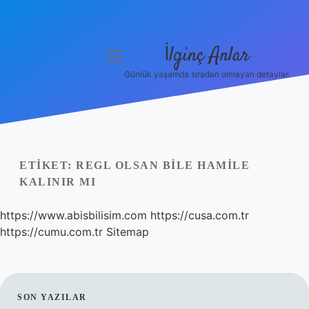
İlginç Anlar
menüyü
aç
Günlük yaşamda sıradan olmayan detaylar.
Anasayfa
Gizlilik Politikası
Yasal Uyarı
ETIKET:
REGL OLSAN BILE HAMILE
KALINIR MI
Hakkımızda
https://www.abisbilisim.com
https://cusa.com.tr
https://cumu.com.tr
Sitemap
SIDEBAR
SON YAZILAR