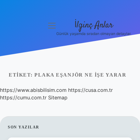
İlginç Anlar
menüyü
aç
Günlük yaşamda sıradan olmayan detaylar.
Anasayfa
Gizlilik Politikası
Yasal Uyarı
ETIKET:
PLAKA EŞANJÖR NE IŞE YARAR
Hakkımızda
https://www.abisbilisim.com
https://cusa.com.tr
https://cumu.com.tr
Sitemap
SIDEBAR
SON YAZILAR