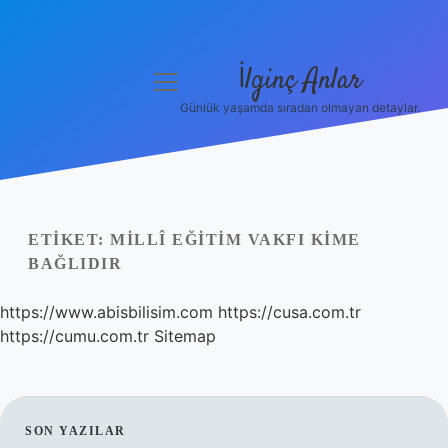
İlginç Anlar
menüyü
aç
Günlük yaşamda sıradan olmayan detaylar.
Anasayfa
Gizlilik Politikası
Yasal Uyarı
ETIKET:
MILLÎ EĞITIM VAKFI KIME
BAĞLIDIR
Hakkımızda
https://www.abisbilisim.com
https://cusa.com.tr
https://cumu.com.tr
Sitemap
SIDEBAR
SON YAZILAR