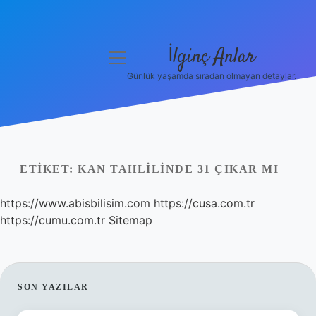
İlginç Anlar
menüyü
aç
Günlük yaşamda sıradan olmayan detaylar.
Anasayfa
Gizlilik Politikası
Yasal Uyarı
ETIKET:
KAN TAHLILINDE 31 ÇIKAR MI
Hakkımızda
https://www.abisbilisim.com
https://cusa.com.tr
https://cumu.com.tr
Sitemap
SIDEBAR
SON YAZILAR