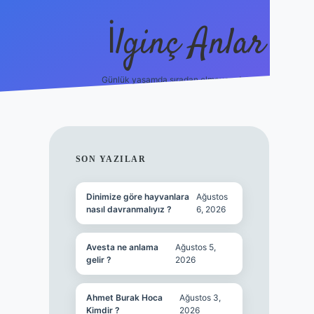
İlginç Anlar
Günlük yaşamda sıradan olmayan detaylar.
piabellacasi
SIDEBAR
SON YAZILAR
Dinimize göre hayvanlara
Ağustos
nasıl davranmalıyız ?
6, 2026
Avesta ne anlama
Ağustos 5,
gelir ?
2026
Ahmet Burak Hoca
Ağustos 3,
Kimdir ?
2026