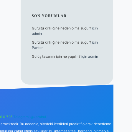
SON YORUMLAR
Gürültü kirliliğine neden olma suçu ?
için
admin
Gürültü kirliliğine neden olma suçu ?
için
Panter
Gülüş tasarımı için ne yapılır ?
için
admin
6 0 726
Telegram: @karabul
ermektedir. Bu nedenle, sitedeki içerikleri proaktif olarak denetleme
uğu kabul etmiş sayılırlar. Bu internet sitesi, herhangi bir marka,