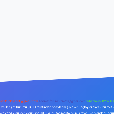
backlinkpaneli@gmail.com
Teams:
forumhizmeti@gmail.com
Whatsapp: 0262 60
i ve İletişim Kurumu (BTK) tarafından onaylanmış bir Yer Sağlayıcı olarak hizmet v
azdıkları içeriklerin sorumluluğunu taşımakta olup, siteye üye olarak bu sorumlul