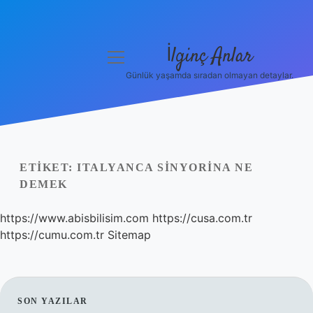
İlginç Anlar
menüyü
aç
Günlük yaşamda sıradan olmayan detaylar.
Anasayfa
Gizlilik Politikası
Yasal Uyarı
ETIKET:
ITALYANCA SINYORINA NE
DEMEK
Hakkımızda
https://www.abisbilisim.com
https://cusa.com.tr
https://cumu.com.tr
Sitemap
SIDEBAR
SON YAZILAR