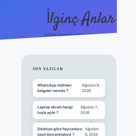
İlginç Anlar
Günlük yaşamda sıradan olmayan detaylar.
piabellacasi
SIDEBAR
SON YAZILAR
WhatsApp indirilen
Ağustos 9,
belgeler nerede ?
2026
Laptop ekranı hangi
Ağustos 7,
tuşla açılır ?
2026
Dinimize göre hayvanlara
Ağustos
nasıl davranmalıyız ?
6, 2026