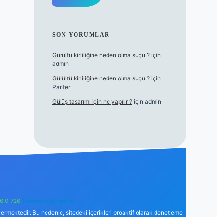
SON YORUMLAR
Gürültü kirliliğine neden olma suçu ?
için
admin
Gürültü kirliliğine neden olma suçu ?
için
Panter
Gülüş tasarımı için ne yapılır ?
için
admin
6 0 726
Telegram: @karabul
ermektedir. Bu nedenle, sitedeki içerikleri proaktif olarak denetleme