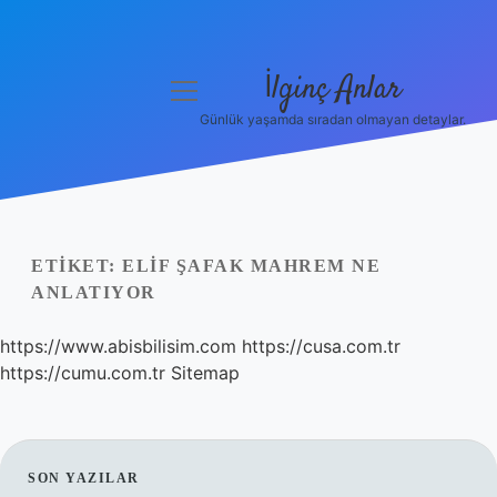
İlginç Anlar
menüyü
aç
Günlük yaşamda sıradan olmayan detaylar.
Anasayfa
Gizlilik Politikası
Yasal Uyarı
ETIKET:
ELIF ŞAFAK MAHREM NE
ANLATIYOR
Hakkımızda
https://www.abisbilisim.com
https://cusa.com.tr
https://cumu.com.tr
Sitemap
SIDEBAR
SON YAZILAR