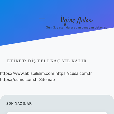
İlginç Anlar
menüyü
aç
Günlük yaşamda sıradan olmayan detaylar.
Anasayfa
Gizlilik Politikası
Yasal Uyarı
ETIKET:
DIŞ TELI KAÇ YIL KALIR
Hakkımızda
https://www.abisbilisim.com
https://cusa.com.tr
https://cumu.com.tr
Sitemap
SIDEBAR
SON YAZILAR