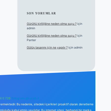
SON YORUMLAR
Gürültü kirliliğine neden olma suçu ?
için
admin
Gürültü kirliliğine neden olma suçu ?
için
Panter
Gülüş tasarımı için ne yapılır ?
için
admin
6 0 726
Telegram: @karabul
ermektedir. Bu nedenle, sitedeki içerikleri proaktif olarak denetleme
uğu kabul etmiş sayılırlar. Bu internet sitesi, herhangi bir marka,