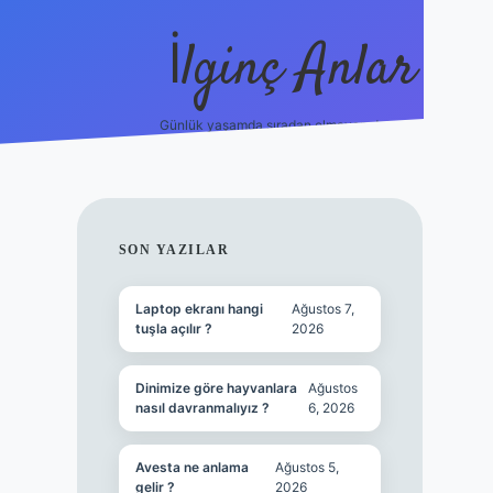
İlginç Anlar
Günlük yaşamda sıradan olmayan detaylar.
piabellacasi
SIDEBAR
SON YAZILAR
Laptop ekranı hangi
Ağustos 7,
tuşla açılır ?
2026
Dinimize göre hayvanlara
Ağustos
nasıl davranmalıyız ?
6, 2026
Avesta ne anlama
Ağustos 5,
gelir ?
2026