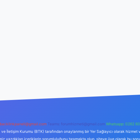
backlinkpaneli@gmail.com
Teams:
forumhizmeti@gmail.com
Whatsapp: 0262 60
i ve İletişim Kurumu (BTK) tarafından onaylanmış bir Yer Sağlayıcı olarak hizmet v
azdıkları içeriklerin sorumluluğunu taşımakta olup, siteye üye olarak bu sorumlul