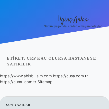
İlginç Anlar
menüyü
aç
Günlük yaşamda sıradan olmayan detaylar.
Anasayfa
Gizlilik Politikası
Yasal Uyarı
ETIKET:
CRP KAÇ OLURSA HASTANEYE
YATIRILIR
Hakkımızda
https://www.abisbilisim.com
https://cusa.com.tr
https://cumu.com.tr
Sitemap
SIDEBAR
SON YAZILAR