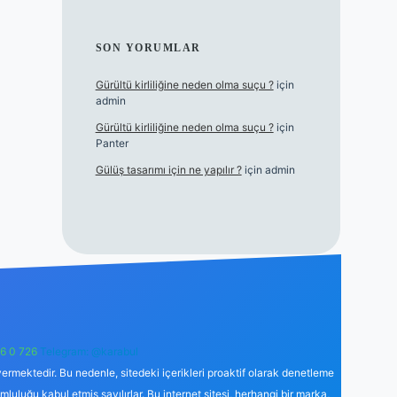
SON YORUMLAR
Gürültü kirliliğine neden olma suçu ?
için
admin
Gürültü kirliliğine neden olma suçu ?
için
Panter
Gülüş tasarımı için ne yapılır ?
için
admin
6 0 726
Telegram: @karabul
ermektedir. Bu nedenle, sitedeki içerikleri proaktif olarak denetleme
uğu kabul etmiş sayılırlar. Bu internet sitesi, herhangi bir marka,