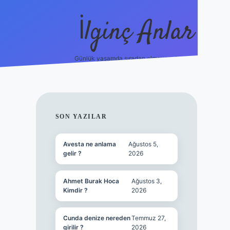
İlginç Anlar
Günlük yaşamda sıradan olmayan detaylar.
piabellacas
SIDEBAR
SON YAZILAR
Avesta ne anlama
Ağustos 5,
gelir ?
2026
Ahmet Burak Hoca
Ağustos 3,
Kimdir ?
2026
Cunda denize nereden
Temmuz 27,
girilir ?
2026