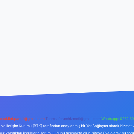
backlinkpaneli@gmail.com
Teams:
forumhizmeti@gmail.com
Whatsapp: 0262 60
i ve İletişim Kurumu (BTK) tarafından onaylanmış bir Yer Sağlayıcı olarak hizmet v
azdıkları içeriklerin sorumluluğunu taşımakta olup, siteye üye olarak bu sorumlul