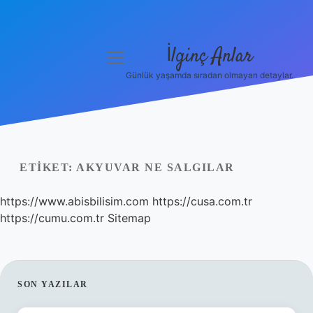
İlginç Anlar
menüyü
aç
Günlük yaşamda sıradan olmayan detaylar.
Anasayfa
Gizlilik Politikası
Yasal Uyarı
ETIKET:
AKYUVAR NE SALGILAR
Hakkımızda
https://www.abisbilisim.com
https://cusa.com.tr
https://cumu.com.tr
Sitemap
SIDEBAR
SON YAZILAR