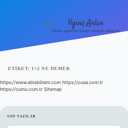
İlginç Anlar
menüyü
aç
Günlük yaşamda sıradan olmayan detaylar.
Anasayfa
Gizlilik Politikası
Yasal Uyarı
ETIKET:
1×2 NE DEMEK
Hakkımızda
https://www.abisbilisim.com
https://cusa.com.tr
https://cumu.com.tr
Sitemap
SIDEBAR
SON YAZILAR