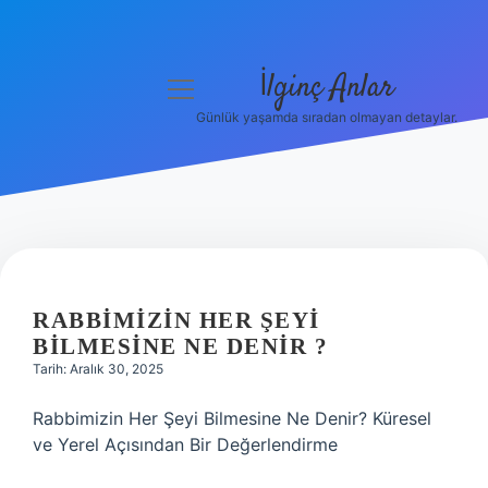
İlginç Anlar
menüyü
aç
Günlük yaşamda sıradan olmayan detaylar.
Anasayfa
Gizlilik Politikası
Yasal Uyarı
Hakkımızda
RABBIMIZIN HER ŞEYI
BILMESINE NE DENIR ?
Tarih: Aralık 30, 2025
Rabbimizin Her Şeyi Bilmesine Ne Denir? Küresel
ve Yerel Açısından Bir Değerlendirme