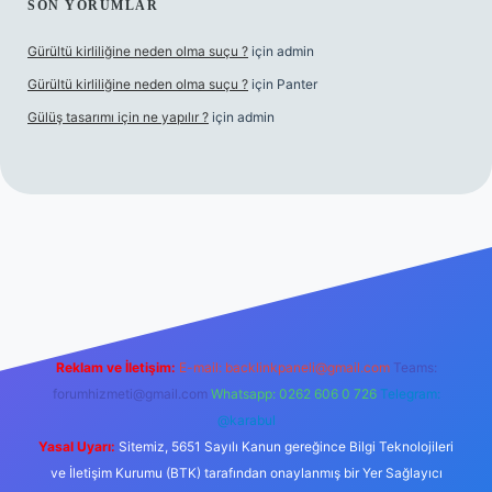
SON YORUMLAR
Gürültü kirliliğine neden olma suçu ?
için
admin
Gürültü kirliliğine neden olma suçu ?
için
Panter
Gülüş tasarımı için ne yapılır ?
için
admin
casino
Reklam ve İletişim:
E-mail:
backlinkpaneli@gmail.com
Teams:
forumhizmeti@gmail.com
Whatsapp: 0262 606 0 726
Telegram:
@karabul
Yasal Uyarı:
Sitemiz, 5651 Sayılı Kanun gereğince Bilgi Teknolojileri
ve İletişim Kurumu (BTK) tarafından onaylanmış bir Yer Sağlayıcı