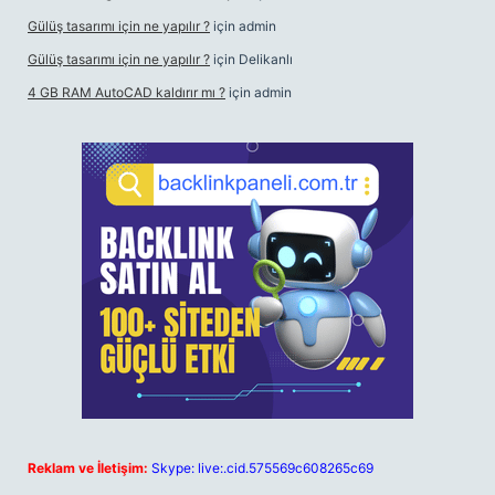
Gülüş tasarımı için ne yapılır ?
için
admin
Gülüş tasarımı için ne yapılır ?
için
Delikanlı
4 GB RAM AutoCAD kaldırır mı ?
için
admin
Reklam ve İletişim:
Skype: live:.cid.575569c608265c69