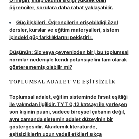
Örneğin, kitap okuma sıklığı yüksek olan
öğrenciler, sorulara daha rahat yaklaşabilir.
Güç ilişkileri:
Öğrencilerin erişebildiği özel
dersler, kurslar ve eğitim materyalleri, sistem
içindeki güç farklılıklarını pekiştirir.
Düşünün: Siz veya çevrenizden biri, bu toplumsal
normlar nedeniyle kendi potansiyelini tam olarak
gösterememiş olabilir mi?
TOPLUMSAL ADALET VE
EŞITSIZLIK
Toplumsal adalet, eğitim sisteminde fırsat eşitliği
ile yakından ilgilidir. TYT 0,12 katsayı ile yerleşen
son kişinin puanı, sadece bireysel çabanın değil,
aynı zamanda sistemin adalet düzeyinin bir
göstergesidir. Akademik literatürde,
eşitsizliklerin uzun vadeli etkileri sıkça