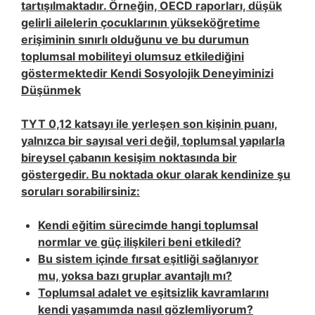
tartışılmaktadır. Örneğin, OECD raporları, düşük
gelirli ailelerin çocuklarının yükseköğretime
erişiminin sınırlı olduğunu ve bu durumun
toplumsal mobiliteyi olumsuz etkilediğini
göstermektedir
Kendi Sosyolojik Deneyiminizi
Düşünmek
TYT 0,12 katsayı ile yerleşen son kişinin puanı,
yalnızca bir sayısal veri değil, toplumsal yapılarla
bireysel çabanın kesişim noktasında bir
göstergedir. Bu noktada okur olarak kendinize şu
soruları sorabilirsiniz:
Kendi eğitim sürecimde hangi toplumsal
normlar ve güç ilişkileri beni etkiledi?
Bu sistem içinde fırsat eşitliği sağlanıyor
mu, yoksa bazı gruplar avantajlı mı?
Toplumsal adalet ve
eşitsizlik
kavramlarını
kendi yaşamımda nasıl gözlemliyorum?