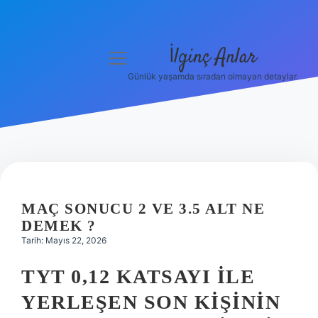
İlginç Anlar
menüyü
aç
Günlük yaşamda sıradan olmayan detaylar.
Anasayfa
Gizlilik Politikası
Yasal Uyarı
Hakkımızda
MAÇ SONUCU 2 VE 3.5 ALT NE
DEMEK ?
Tarih: Mayıs 22, 2026
TYT 0,12 KATSAYI ILE
YERLEŞEN SON KIŞININ