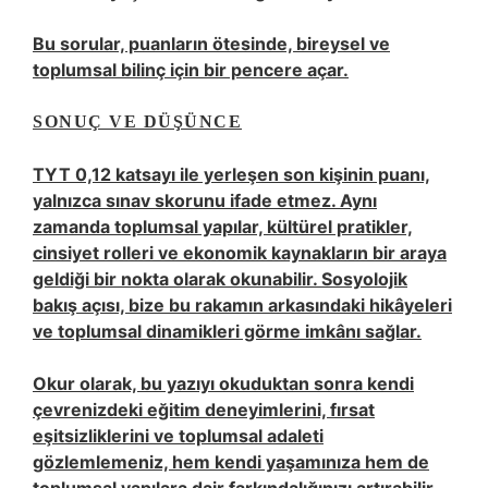
Bu sorular, puanların ötesinde, bireysel ve
toplumsal bilinç için bir pencere açar.
SONUÇ VE DÜŞÜNCE
TYT 0,12 katsayı ile yerleşen son kişinin puanı,
yalnızca sınav skorunu ifade etmez. Aynı
zamanda toplumsal yapılar, kültürel pratikler,
cinsiyet rolleri ve ekonomik kaynakların bir araya
geldiği bir nokta olarak okunabilir. Sosyolojik
bakış açısı, bize bu rakamın arkasındaki hikâyeleri
ve toplumsal dinamikleri görme imkânı sağlar.
Okur olarak, bu yazıyı okuduktan sonra kendi
çevrenizdeki eğitim deneyimlerini, fırsat
eşitsizliklerini ve toplumsal adaleti
gözlemlemeniz, hem kendi yaşamınıza hem de