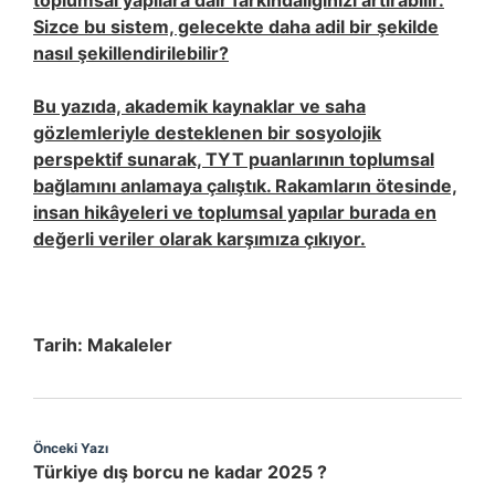
toplumsal yapılara dair farkındalığınızı artırabilir.
Sizce bu sistem, gelecekte daha adil bir şekilde
nasıl şekillendirilebilir?
Bu yazıda, akademik kaynaklar ve saha
gözlemleriyle desteklenen bir sosyolojik
perspektif sunarak, TYT puanlarının toplumsal
bağlamını anlamaya çalıştık. Rakamların ötesinde,
insan hikâyeleri ve toplumsal yapılar burada en
değerli veriler olarak karşımıza çıkıyor.
Tarih:
Makaleler
Önceki Yazı
Türkiye dış borcu ne kadar 2025 ?