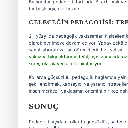
Bu sorular, pedagojik farkındalığı artırmak 
bir başlangıç noktasıdır.
GELECEĞIN PEDAGOJISI: T
21. yüzyılda pedagojik yaklaşımlar, kişiselleşt
olarak evrilmeye devam ediyor. Yapay zekâ des
sanal laboratuvarlar, öğrencilerin fiziksel sın
yalnızca bilgi aktarımı değil; aynı zamanda öz
süreç olarak yeniden tanımlanıyor
.
Kollarda güçsüzlük, pedagojik bağlamda yalnız
şekillendirmek, kapsayıcı ve yaratıcı stratejiler
insan merkezli yaklaşımın önemini bir kez dah
SONUÇ
Pedagojik açıdan kollarda güçsüzlük, sadece f