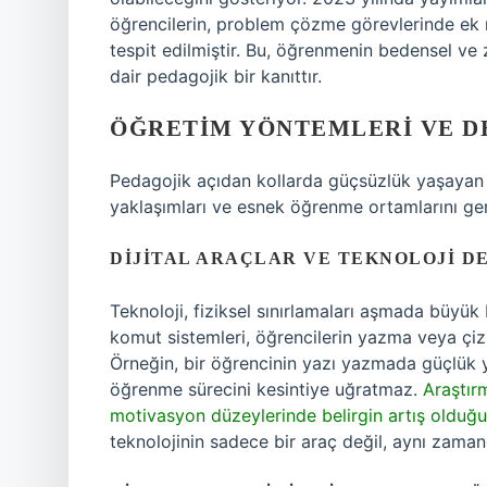
öğrencilerin, problem çözme görevlerinde ek r
tespit edilmiştir. Bu, öğrenmenin bedensel ve z
dair pedagojik bir kanıttır.
ÖĞRETIM YÖNTEMLERI VE D
Pedagojik açıdan kollarda güçsüzlük yaşayan öğ
yaklaşımları ve esnek öğrenme ortamlarını gere
DIJITAL ARAÇLAR VE TEKNOLOJI D
Teknoloji, fiziksel sınırlamaları aşmada büyük bi
komut sistemleri, öğrencilerin yazma veya çizm
Örneğin, bir öğrencinin yazı yazmada güçlük 
öğrenme sürecini kesintiye uğratmaz.
Araştır
motivasyon düzeylerinde belirgin artış olduğ
teknolojinin sadece bir araç değil, aynı zam