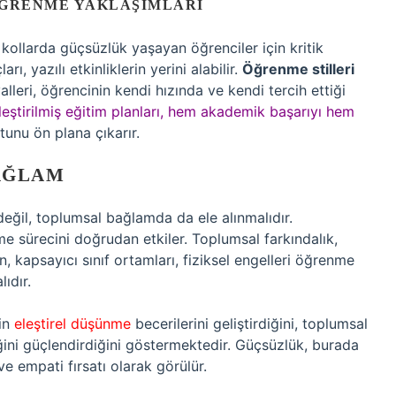
ÖĞRENME YAKLAŞIMLARI
kollarda güçsüzlük yaşayan öğrenciler için kritik
ı, yazılı etkinliklerin yerini alabilir.
Öğrenme stilleri
leri, öğrencinin kendi hızında ve kendi tercih ettiği
leştirilmiş eğitim planları, hem akademik başarıyı hem
unu ön plana çıkarır.
AĞLAM
eğil, toplumsal bağlamda da ele alınmalıdır.
nme sürecini doğrudan etkiler. Toplumsal farkındalık,
ğin, kapsayıcı sınıf ortamları, fiziksel engelleri öğrenme
ıdır.
rin
eleştirel düşünme
becerilerini geliştirdiğini, toplumsal
rliğini güçlendirdiğini göstermektedir. Güçsüzlük, burada
ve empati fırsatı olarak görülür.