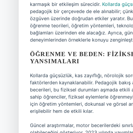
karmaşık bir etkileşim sürecidir.
Kollarda güçs
pedagojik bir çerçevede de ele alınabilir; ç
özgüven üzerinde doğrudan etkiler yaratır. B
öğrenme teorileri, öğretim yöntemleri, teknolo
bağlamları üzerinden ele alacağız. Ayrıca, gü
deneyimlerinden örneklerle konuyu zenginleşt
ÖĞRENME VE BEDEN: FIZIKS
YANSIMALARI
Kollarda güçsüzlük, kas zayıflığı, nörolojik sor
faktörlerden kaynaklanabilir. Pedagojik bakış 
becerileri, bu fiziksel durumları aşmada etkili 
sahip öğrenciler, fiziksel eylemlerle öğrenmey
için öğretim yöntemleri, dokunsal ve görsel ar
erişilebilir hem de etkili kılar.
Güncel araştırmalar, motor becerilerdeki sınırl
olabileceğini gösteriyor. 2023 yılında yayıml