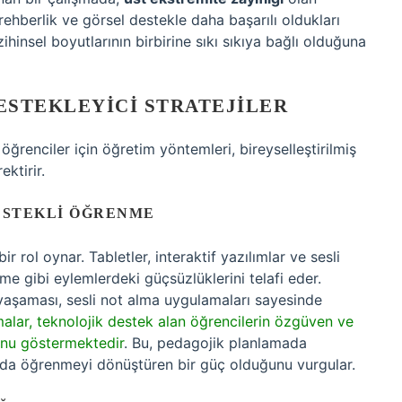
ehberlik ve görsel destekle daha başarılı oldukları
ihinsel boyutlarının birbirine sıkı sıkıya bağlı olduğuna
ESTEKLEYICI STRATEJILER
renciler için öğretim yöntemleri, bireyselleştirilmiş
ktirir.
ESTEKLI ÖĞRENME
r rol oynar. Tabletler, interaktif yazılımlar ve sesli
e gibi eylemlerdeki güçsüzlüklerini telafi eder.
yaşaması, sesli not alma uygulamaları sayesinde
malar, teknolojik destek alan öğrencilerin özgüven ve
unu göstermektedir
. Bu, pedagojik planlamada
anda öğrenmeyi dönüştüren bir güç olduğunu vurgular.