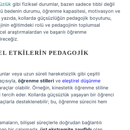
üzlük
gibi fiziksel durumlar, bazen sadece tıbbi değil
ünkü bedenin durumu, öğrenme kapasitesi, motivasyon ve
u yazıda, kollarda güçsüzlüğün pedagojik boyutunu,
jinin eğitimdeki rolü ve pedagojinin toplumsal
ncel araştırmalardan ve başarılı öğrenme
ireceğiz.
EL ETKILERIN PEDAGOJIK
unlar veya uzun süreli hareketsizlik gibi çeşitli
açısıyla,
öğrenme stilleri
ve
eleştirel düşünme
araçlar olabilir. Örneğin, kinestetik öğrenme stiline
i tercih eder. Kollarda güçsüzlük yaşayan bir öğrenci
açlarla desteklenebilir; bu, öğrenme sürecini hem
amaların, bilişsel süreçlerle doğrudan bağlantılı
anan bir çalışmada,
üst ekstremite zayıflığı
olan