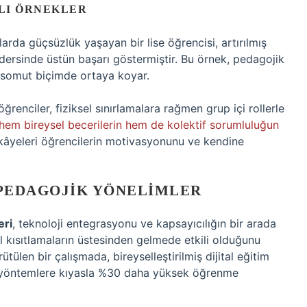
LI ÖRNEKLER
arda güçsüzlük yaşayan bir lise öğrencisi, artırılmış
i dersinde üstün başarı göstermiştir. Bu örnek, pedagojik
 somut biçimde ortaya koyar.
ğrenciler, fiziksel sınırlamalara rağmen grup içi rollerle
 hem bireysel becerilerin hem de kolektif sorumluluğun
ikâyeleri öğrencilerin motivasyonunu ve kendine
PEDAGOJIK YÖNELIMLER
eri
, teknoloji entegrasyonu ve kapsayıcılığın bir arada
el kısıtlamaların üstesinden gelmede etkili olduğunu
tülen bir çalışmada, bireyselleştirilmiş dijital eğitim
el yöntemlere kıyasla %30 daha yüksek öğrenme