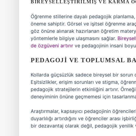
BIREYSELLEŞTIRILMIŞ VE KARMA 
Öğrenme stillerine dayalı pedagojik planlama, 
öneme sahiptir. Görsel ve işitsel öğrenme araçlar
göz önüne alınarak hazırlanan öğretim materyal
yöntemlerle bilgiye ulaşmasını sağlar.
Bireysel
de özgüveni artırır
ve pedagojinin insani boyut
PEDAGOJI VE TOPLUMSAL B
Kollarda güçsüzlük sadece bireysel bir sorun d
Eşitsizlikler, erişim sorunları ve stigma, öğre
pedagojik stratejilerin etkinliğini artırır. Örne
deneyiminin önüne geçmemesi için tasarlanmal
Araştırmalar, kapsayıcı pedagojinin öğrencile
duyarlılığı artırdığını ve öğrenciler arası işbi
bir dezavantaj olarak değil, pedagojik yenilik 