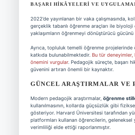
BAŞARI HIKÂYELERI VE UYGULAMA
2022’de yayınlanan bir vaka çalışmasında, koll
gerçeklik tabanlı öğrenme araçları ile biyoloj
yaklaşımların öğrenmeyi dönüştürücü gücünü
Ayrıca, topluluk temelli öğrenme projelerinde ö
katkıda bulunabilmektedir.
Bu tür deneyimler,
önemini vurgular
. Pedagojik süreçte, başarı h
güvenini artıran önemli bir kaynaktır.
GÜNCEL ARAŞTIRMALAR VE 
Modern pedagojik araştırmalar,
öğrenme still
kullanılmasının, kollarda güçsüzlük gibi fiziks
gösteriyor. Harvard Üniversitesi tarafından yürü
platformları kullanan öğrencilerin, geleneks
verimliliği elde ettiği raporlanmıştır.