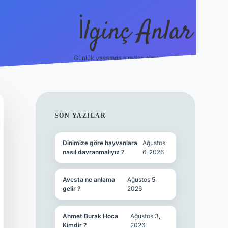
İlginç Anlar
Günlük yaşamda sıradan olmayan detaylar.
piabellacasino
SIDEBAR
SON YAZILAR
Dinimize göre hayvanlara
Ağustos
nasıl davranmalıyız ?
6, 2026
Avesta ne anlama
Ağustos 5,
gelir ?
2026
Ahmet Burak Hoca
Ağustos 3,
Kimdir ?
2026