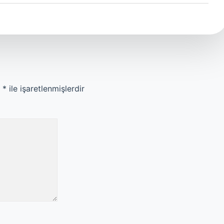
r
*
ile işaretlenmişlerdir