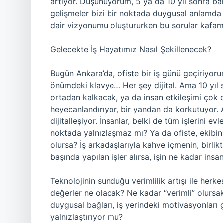
artıyor. Düşünüyorum, 5 ya da 10 yıl sonra 
gelişmeler bizi bir noktada duygusal anlamda
dair vizyonumu oluştururken bu sorular kafamı
Gelecekte İş Hayatımız Nasıl Şekillenecek?
Bugün Ankara’da, ofiste bir iş günü geçiriyoru
önümdeki klavye… Her şey dijital. Ama 10 yıl s
ortadan kalkacak, ya da insan etkileşimi çok 
heyecanlandırıyor, bir yandan da korkutuyor. A
dijitalleşiyor. İnsanlar, belki de tüm işlerini 
noktada yalnızlaşmaz mı? Ya da ofiste, ekibin 
olursa? İş arkadaşlarıyla kahve içmenin, birli
başında yapılan işler alırsa, işin ne kadar in
Teknolojinin sunduğu verimlilik artışı ile herkes
değerler ne olacak? Ne kadar “verimli” olursak
duygusal bağları, iş yerindeki motivasyonları 
yalnızlaştırıyor mu?