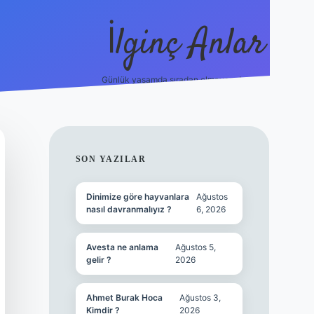
İlginç Anlar
Günlük yaşamda sıradan olmayan detaylar.
piabellacasino
SIDEBAR
SON YAZILAR
Dinimize göre hayvanlara
Ağustos
nasıl davranmalıyız ?
6, 2026
Avesta ne anlama
Ağustos 5,
gelir ?
2026
Ahmet Burak Hoca
Ağustos 3,
Kimdir ?
2026