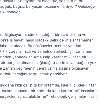
bambaşka bir dünyada mı olacağız, yoksa tüm bu
 soğuk, bağsız bir yaşam biçimine mi itiyor? Geleceğe
 kurcalıyor.
m. Bilgisayarım, sürekli açtığım bir sürü sekme ve
onra iş hayatı nasıl olacak? Belki de ofisler tamamen
daha az olacak. Bu düşünceler beni bir yandan
rtık çoğu iş, hızlı ve verimli olabilmek için tamamen
evlerinden yapacaklar. Ama kalp kararır mı? İnsan bir
bir parçası olmanın sağladığı o derin insan bağları yok
kte zaman geçirmenin yerini yalnız başına bilgisayar
sana dokunacağını sorgulamak gerekiyor.
in daha hızlı çalıştığı bir ortamda, işlerin içindeki insani
 olalım, sonunda bir noktada kalp kararır mı? İnsanların
gerçekten sürdürülebilir mi? Teknolojik gelişmeler insanı