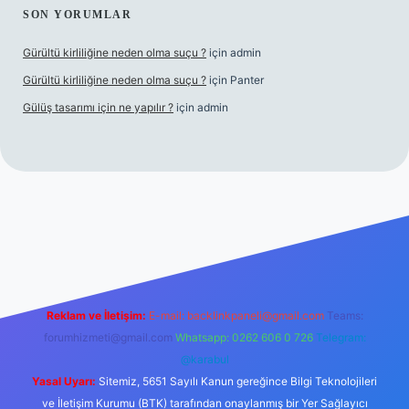
SON YORUMLAR
Gürültü kirliliğine neden olma suçu ?
için
admin
Gürültü kirliliğine neden olma suçu ?
için
Panter
Gülüş tasarımı için ne yapılır ?
için
admin
piabellacasino
Reklam ve İletişim:
E-mail:
backlinkpaneli@gmail.com
Teams:
forumhizmeti@gmail.com
Whatsapp: 0262 606 0 726
Telegram:
@karabul
Yasal Uyarı:
Sitemiz, 5651 Sayılı Kanun gereğince Bilgi Teknolojileri
ve İletişim Kurumu (BTK) tarafından onaylanmış bir Yer Sağlayıcı