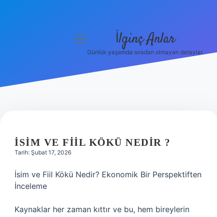
İlginç Anlar
menüyü
aç
Günlük yaşamda sıradan olmayan detaylar.
Anasayfa
Gizlilik Politikası
Yasal Uyarı
Hakkımızda
İSIM VE FIIL KÖKÜ NEDIR ?
Tarih: Şubat 17, 2026
İsim ve Fiil Kökü Nedir? Ekonomik Bir Perspektiften
İnceleme
Kaynaklar her zaman kıttır ve bu, hem bireylerin