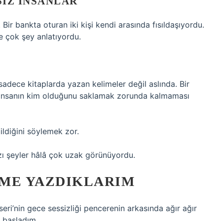
IZ İNSANLAR
Bir bankta oturan iki kişi kendi arasında fısıldaşıyordu.
 çok şey anlatıyordu.
dece kitaplarda yazan kelimeler değil aslında. Bir
 insanın kim olduğunu saklamak zorunda kalmaması
ldiğini söylemek zor.
bazı şeyler hâlâ çok uzak görünüyordu.
IME YAZDIKLARIM
i’nin gece sessizliği pencerenin arkasında ağır ağır
 başladım.