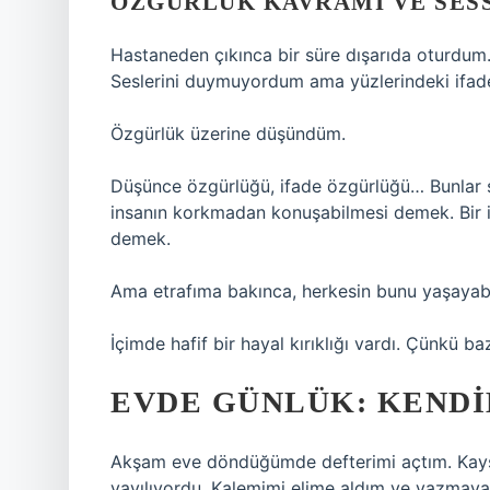
ÖZGÜRLÜK KAVRAMI VE SESS
Hastaneden çıkınca bir süre dışarıda oturdum. 
Seslerini duymuyordum ama yüzlerindeki ifade
Özgürlük üzerine düşündüm.
Düşünce özgürlüğü, ifade özgürlüğü… Bunlar sa
insanın korkmadan konuşabilmesi demek. Bir
demek.
Ama etrafıma bakınca, herkesin bunu yaşayabi
İçimde hafif bir hayal kırıklığı vardı. Çünkü 
EVDE GÜNLÜK: KEND
Akşam eve döndüğümde defterimi açtım. Kayser
yayılıyordu. Kalemimi elime aldım ve yazmaya