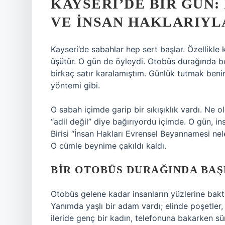
KAYSERI’DE BIR GÜN:
VE İNSAN HAKLARIYL
Kayseri’de sabahlar hep sert başlar. Özellikle
üşütür. O gün de öyleydi. Otobüs durağında b
birkaç satır karalamıştım. Günlük tutmak benim
yöntemi gibi.
O sabah içimde garip bir sıkışıklık vardı. Ne
“adil değil” diye bağırıyordu içimde. O gün, ins
Birisi “İnsan Hakları Evrensel Beyannamesi nel
O cümle beynime çakıldı kaldı.
BIR OTOBÜS DURAĞINDA BA
Otobüs gelene kadar insanların yüzlerine baktı
Yanımda yaşlı bir adam vardı; elinde poşetler,
ileride genç bir kadın, telefonuna bakarken sür