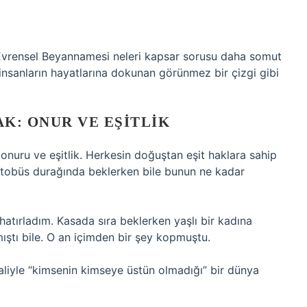
ı Evrensel Beyannamesi neleri kapsar sorusu daha somut
, insanların hayatlarına dokunan görünmez bir çizgi gibi
K: ONUR VE EŞITLIK
onuru ve eşitlik. Herkesin doğuştan eşit haklara sahip
otobüs durağında beklerken bile bunun ne kadar
atırladım. Kasada sıra beklerken yaşlı bir kadına
ıştı bile. O an içimden bir şey kopmuştu.
haliyle “kimsenin kimseye üstün olmadığı” bir dünya