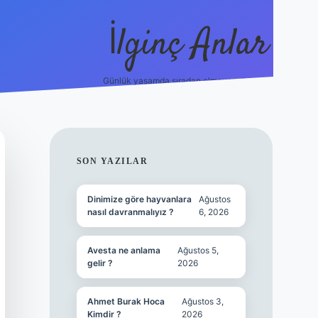
İlginç Anlar
Günlük yaşamda sıradan olmayan detaylar.
piabellacasino
SIDEBAR
SON YAZILAR
Dinimize göre hayvanlara
Ağustos
nasıl davranmalıyız ?
6, 2026
Avesta ne anlama
Ağustos 5,
gelir ?
2026
Ahmet Burak Hoca
Ağustos 3,
Kimdir ?
2026