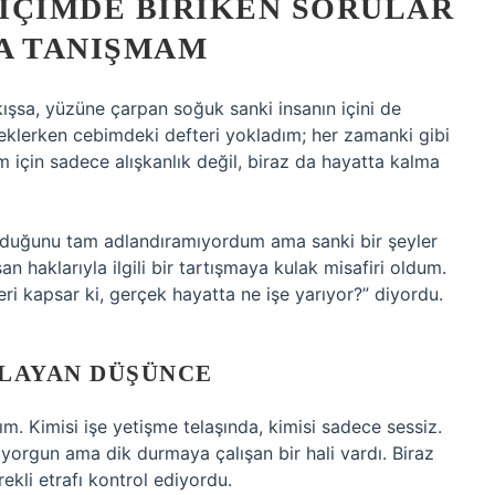
 İÇIMDE BIRIKEN SORULAR
A TANIŞMAM
 kışsa, yüzüne çarpan soğuk sanki insanın içini de
eklerken cebimdeki defteri yokladım; her zamanki gibi
 için sadece alışkanlık değil, biraz da hayatta kalma
 olduğunu tam adlandıramıyordum ama sanki bir şeyler
an haklarıyla ilgili bir tartışmaya kulak misafiri oldum.
eri kapsar ki, gerçek hayatta ne işe yarıyor?” diyordu.
ŞLAYAN DÜŞÜNCE
m. Kimisi işe yetişme telaşında, kimisi sadece sessiz.
 yorgun ama dik durmaya çalışan bir hali vardı. Biraz
ekli etrafı kontrol ediyordu.