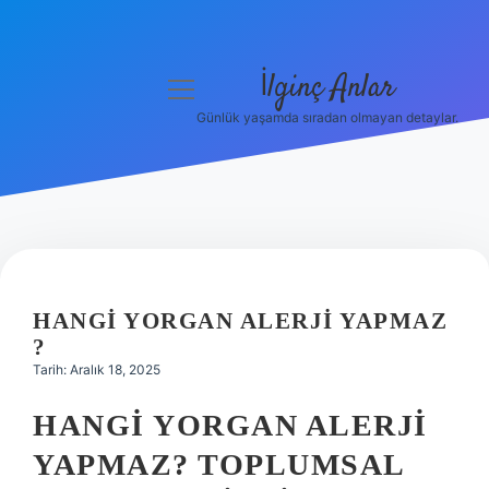
İlginç Anlar
menüyü
aç
Günlük yaşamda sıradan olmayan detaylar.
Anasayfa
Gizlilik Politikası
Yasal Uyarı
Hakkımızda
HANGI YORGAN ALERJI YAPMAZ
?
Tarih: Aralık 18, 2025
HANGI YORGAN ALERJI
YAPMAZ? TOPLUMSAL