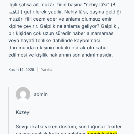
ilgili şahsa ait muzâri fiilin başına “nehiy lâ’sı” (لا
الناهية) getirilerek yapılır. Nehiy lâ’sı, başına geldiği
muzâri fiili cezm eder ve anlamı olumsuz emir
kipine çevirir. Gaiplik ne anlama geliyor? Gaiplik ,
bir kişiden çok uzun süredir haber alınamaması
veya hayatî tehlike dahilinde kaybolması
durumunda o kişinin hukukî olarak ölü kabul
edilmesi ve kişilik haklarının sonlandırılmasıdır.
Kasım 14, 2025
Yanıtla
admin
Kuzey!
Sevgili katkı veren dostum, sunduğunuz fikirler
yazıya
canlılık
kattı ve anlatımı
zenginleştirdi
.