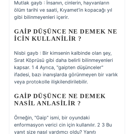
Mutlak gayb : İnsanın, cinlerin, hayvanların
ölüm tarihi ve saati, Kıyamet’in kopacağı yıl
gibi bilinmeyenleri içerir.
GAIP DÜŞÜNCE NE DEMEK NE
ICIN KULLANILIR ?
Nisbi gayb : Bir kimsenin kalbinde olan şey,
Sırat Köprüsü gibi daha belirli bilinmeyenleri
kapsar. 1 4 Ayrıca, "gaipten düşünceler"
ifadesi, bazı inanışlarda görünmeyen bir varlık
veya protokolle ilişkilendirilebilir.
GAIP DÜŞÜNCE NE DEMEK
NASIL ANLASILIR ?
Örneğin, "Gaip" ismi, bir oyundaki
enformasyon verici cin için kullanılır. 2 3 Bu
yanıt size nasıl yardımcı oldu? Yanıtı