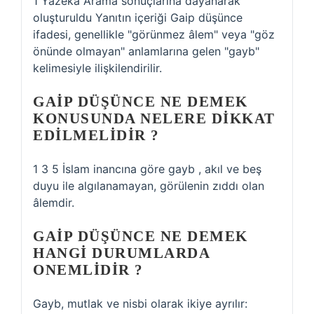
1 Yazeka Arama sonuçlarına dayanarak
oluşturuldu Yanıtın içeriği Gaip düşünce
ifadesi, genellikle "görünmez âlem" veya "göz
önünde olmayan" anlamlarına gelen "gayb"
kelimesiyle ilişkilendirilir.
GAIP DÜŞÜNCE NE DEMEK
KONUSUNDA NELERE DIKKAT
EDILMELIDIR ?
1 3 5 İslam inancına göre gayb , akıl ve beş
duyu ile algılanamayan, görülenin zıddı olan
âlemdir.
GAIP DÜŞÜNCE NE DEMEK
HANGI DURUMLARDA
ONEMLIDIR ?
Gayb, mutlak ve nisbi olarak ikiye ayrılır: