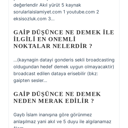
değerlendir Akıl yürüt 5 kaynak
sorularlaislamiyet.com 1 youtube.com 2
eksisozluk.com 3…
GAIP DÜŞÜNCE NE DEMEK ILE
ILGILI EN ONEMLI
NOKTALAR NELERDIR ?
…(kaynagin datayi gonderis sekli broadcasting
oldugundan hedef demek uygun olmayacaktir)
broadcast edilen dataya erisebilir (bkz:
gaipten sesler…
GAIP DÜŞÜNCE NE DEMEK
NEDEN MERAK EDILIR ?
Gayb İslam inanışına göre görünmez
anlaşılmaz yani akıl ve 5 duyu ile algılanamaz