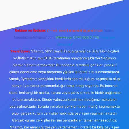
piabellacasino
Reklam ve İletişim:
E-mail:
backlinkpaneli@gmail.com
Teams:
forumhizmeti@gmail.com
Whatsapp: 0262 606 0 726
Telegram:
@karabul
Yasal Uyarı:
Sitemiz, 5651 Sayılı Kanun gereğince Bilgi Teknolojileri
ve İletişim Kurumu (BTK) tarafından onaylanmış bir Yer Sağlayıcı
olarak hizmet vermektedir. Bu nedenle, sitedeki içerikleri proaktif
olarak denetleme veya araştırma yükümlülüğümüz bulunmamaktadır.
Ancak, üyelerimiz yazdıkları içeriklerin sorumluluğunu taşımakta olup,
siteye üye olarak bu sorumluluğu kabul etmiş sayılırlar. Bu internet
sitesi, herhangi bir marka, kurum veya şahıs şirketi ile hiçbir bağlantısı
bulunmamaktadır. Sitede yalnızca kendi hazırladığımız makaleler
paylaşılmaktadır. Burada yer alan içerikler haber niteliği taşımamakta
olup, gerçek kurum ve kişiler hakkında paylaşım yapılmamaktadır.
Gerçek kurum ve kişiler ile isim benzerlikleri tamamen tesadüfidir.
Sitemiz, kar amacı gütmeyen ve tamamen ücretsiz bir bilgi paylaşım