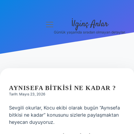
İlginç Anlar
menüyü
aç
Günlük yaşamda sıradan olmayan detaylar.
Anasayfa
Gizlilik Politikası
Yasal Uyarı
Hakkımızda
AYNISEFA BITKISI NE KADAR ?
Tarih: Mayıs 23, 2026
Sevgili okurlar, Kocu ekibi olarak bugün “Aynısefa
bitkisi ne kadar” konusunu sizlerle paylaşmaktan
heyecan duyuyoruz.