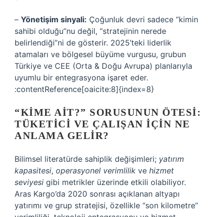
–
Yönetişim sinyali:
Çoğunluk devri sadece “kimin
sahibi olduğu”nu değil, “stratejinin nerede
belirlendiği”ni de gösterir. 2025’teki liderlik
atamaları ve bölgesel büyüme vurgusu, grubun
Türkiye ve CEE (Orta & Doğu Avrupa) planlarıyla
uyumlu bir entegrasyona işaret eder.
:contentReference[oaicite:8]{index=8}
“KIME AIT?” SORUSUNUN ÖTESI:
TÜKETICI VE ÇALIŞAN IÇIN NE
ANLAMA GELIR?
Bilimsel literatürde sahiplik değişimleri;
yatırım
kapasitesi
,
operasyonel verimlilik
ve
hizmet
seviyesi
gibi metrikler üzerinde etkili olabiliyor.
Aras Kargo’da 2020 sonrası açıklanan altyapı
yatırımı ve grup stratejisi, özellikle “son kilometre”