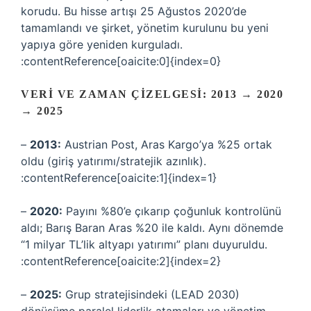
korudu. Bu hisse artışı 25 Ağustos 2020’de
tamamlandı ve şirket, yönetim kurulunu bu yeni
yapıya göre yeniden kurguladı.
:contentReference[oaicite:0]{index=0}
VERI VE ZAMAN ÇIZELGESI: 2013 → 2020
→ 2025
–
2013:
Austrian Post, Aras Kargo’ya %25 ortak
oldu (giriş yatırımı/stratejik azınlık).
:contentReference[oaicite:1]{index=1}
–
2020:
Payını %80’e çıkarıp çoğunluk kontrolünü
aldı; Barış Baran Aras %20 ile kaldı. Aynı dönemde
“1 milyar TL’lik altyapı yatırımı” planı duyuruldu.
:contentReference[oaicite:2]{index=2}
–
2025:
Grup stratejisindeki (LEAD 2030)