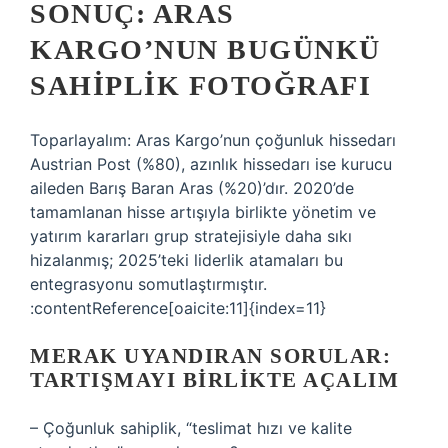
SONUÇ: ARAS
KARGO’NUN BUGÜNKÜ
SAHIPLIK FOTOĞRAFI
Toparlayalım: Aras Kargo’nun çoğunluk hissedarı
Austrian Post (%80), azınlık hissedarı ise kurucu
aileden Barış Baran Aras (%20)’dır. 2020’de
tamamlanan hisse artışıyla birlikte yönetim ve
yatırım kararları grup stratejisiyle daha sıkı
hizalanmış; 2025’teki liderlik atamaları bu
entegrasyonu somutlaştırmıştır.
:contentReference[oaicite:11]{index=11}
MERAK UYANDIRAN SORULAR:
TARTIŞMAYI BIRLIKTE AÇALIM
– Çoğunluk sahiplik, “teslimat hızı ve kalite