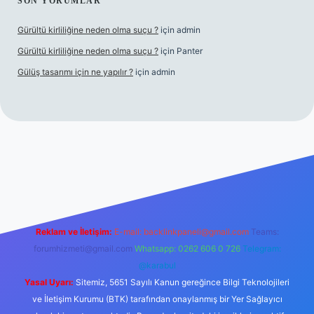
SON YORUMLAR
Gürültü kirliliğine neden olma suçu ?
için
admin
Gürültü kirliliğine neden olma suçu ?
için
Panter
Gülüş tasarımı için ne yapılır ?
için
admin
lacasino
Reklam ve İletişim:
E-mail:
backlinkpaneli@gmail.com
Teams:
forumhizmeti@gmail.com
Whatsapp: 0262 606 0 726
Telegram:
@karabul
Yasal Uyarı:
Sitemiz, 5651 Sayılı Kanun gereğince Bilgi Teknolojileri
ve İletişim Kurumu (BTK) tarafından onaylanmış bir Yer Sağlayıcı