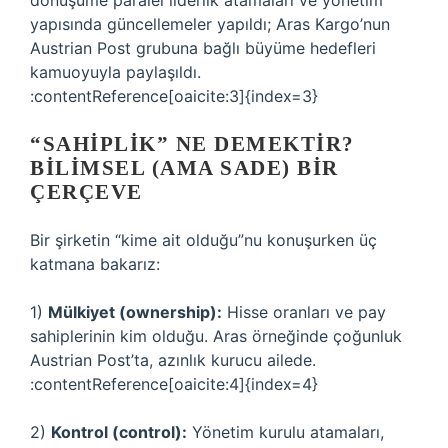
dönüşüme paralel liderlik atamaları ve yönetim
yapısında güncellemeler yapıldı; Aras Kargo’nun
Austrian Post grubuna bağlı büyüme hedefleri
kamuoyuyla paylaşıldı.
:contentReference[oaicite:3]{index=3}
“SAHIPLIK” NE DEMEKTIR?
BILIMSEL (AMA SADE) BIR
ÇERÇEVE
Bir şirketin “kime ait olduğu”nu konuşurken üç
katmana bakarız:
1)
Mülkiyet (ownership):
Hisse oranları ve pay
sahiplerinin kim olduğu. Aras örneğinde çoğunluk
Austrian Post’ta, azınlık kurucu ailede.
:contentReference[oaicite:4]{index=4}
2)
Kontrol (control):
Yönetim kurulu atamaları,