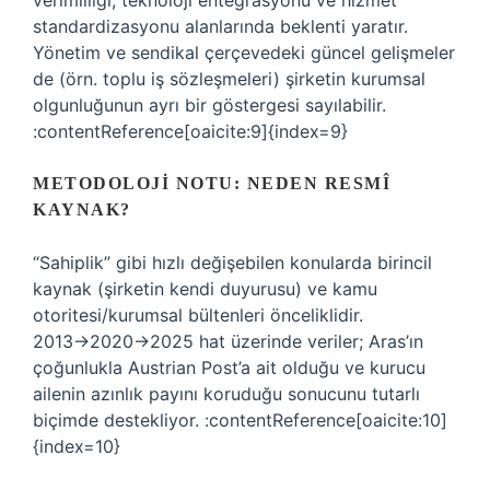
verimliliği, teknoloji entegrasyonu ve hizmet
standardizasyonu alanlarında beklenti yaratır.
Yönetim ve sendikal çerçevedeki güncel gelişmeler
de (örn. toplu iş sözleşmeleri) şirketin kurumsal
olgunluğunun ayrı bir göstergesi sayılabilir.
:contentReference[oaicite:9]{index=9}
METODOLOJI NOTU: NEDEN RESMÎ
KAYNAK?
“Sahiplik” gibi hızlı değişebilen konularda birincil
kaynak (şirketin kendi duyurusu) ve kamu
otoritesi/kurumsal bültenleri önceliklidir.
2013→2020→2025 hat üzerinde veriler; Aras’ın
çoğunlukla Austrian Post’a ait olduğu ve kurucu
ailenin azınlık payını koruduğu sonucunu tutarlı
biçimde destekliyor. :contentReference[oaicite:10]
{index=10}