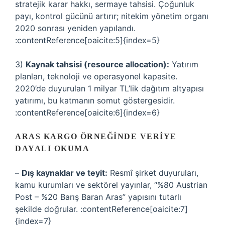
stratejik karar hakkı, sermaye tahsisi. Çoğunluk
payı, kontrol gücünü artırır; nitekim yönetim organı
2020 sonrası yeniden yapılandı.
:contentReference[oaicite:5]{index=5}
3)
Kaynak tahsisi (resource allocation):
Yatırım
planları, teknoloji ve operasyonel kapasite.
2020’de duyurulan 1 milyar TL’lik dağıtım altyapısı
yatırımı, bu katmanın somut göstergesidir.
:contentReference[oaicite:6]{index=6}
ARAS KARGO ÖRNEĞINDE VERIYE
DAYALI OKUMA
–
Dış kaynaklar ve teyit:
Resmî şirket duyuruları,
kamu kurumları ve sektörel yayınlar, “%80 Austrian
Post – %20 Barış Baran Aras” yapısını tutarlı
şekilde doğrular. :contentReference[oaicite:7]
{index=7}