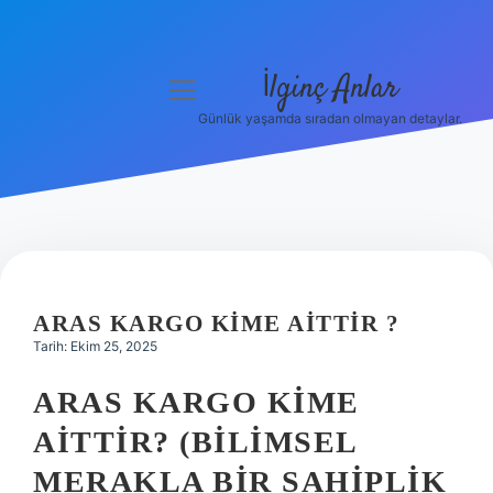
İlginç Anlar
menüyü
aç
Günlük yaşamda sıradan olmayan detaylar.
Anasayfa
Gizlilik Politikası
Yasal Uyarı
Hakkımızda
ARAS KARGO KIME AITTIR ?
Tarih: Ekim 25, 2025
ARAS KARGO KIME
AITTIR? (BILIMSEL
MERAKLA BIR SAHIPLIK