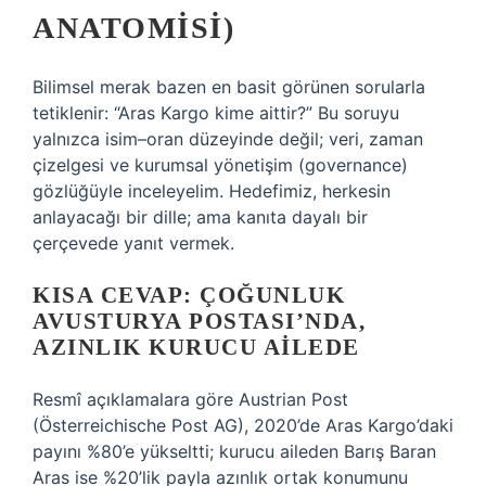
ANATOMISI)
Bilimsel merak bazen en basit görünen sorularla
tetiklenir: “Aras Kargo kime aittir?” Bu soruyu
yalnızca isim–oran düzeyinde değil; veri, zaman
çizelgesi ve kurumsal yönetişim (governance)
gözlüğüyle inceleyelim. Hedefimiz, herkesin
anlayacağı bir dille; ama kanıta dayalı bir
çerçevede yanıt vermek.
KISA CEVAP: ÇOĞUNLUK
AVUSTURYA POSTASI’NDA,
AZINLIK KURUCU AILEDE
Resmî açıklamalara göre Austrian Post
(Österreichische Post AG), 2020’de Aras Kargo’daki
payını %80’e yükseltti; kurucu aileden Barış Baran
Aras ise %20’lik payla azınlık ortak konumunu