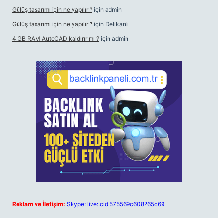
Gülüş tasarımı için ne yapılır ?
için
admin
Gülüş tasarımı için ne yapılır ?
için
Delikanlı
4 GB RAM AutoCAD kaldırır mı ?
için
admin
Reklam ve İletişim:
Skype: live:.cid.575569c608265c69