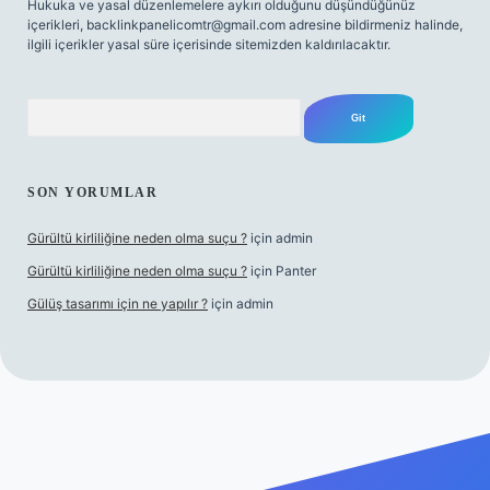
Hukuka ve yasal düzenlemelere aykırı olduğunu düşündüğünüz
içerikleri,
backlinkpanelicomtr@gmail.com
adresine bildirmeniz halinde,
ilgili içerikler yasal süre içerisinde sitemizden kaldırılacaktır.
Arama
SON YORUMLAR
Gürültü kirliliğine neden olma suçu ?
için
admin
Gürültü kirliliğine neden olma suçu ?
için
Panter
Gülüş tasarımı için ne yapılır ?
için
admin
piabellacasino