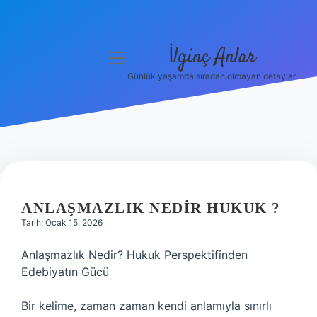
İlginç Anlar
menüyü
aç
Günlük yaşamda sıradan olmayan detaylar.
Anasayfa
Gizlilik Politikası
Yasal Uyarı
Hakkımızda
ANLAŞMAZLIK NEDIR HUKUK ?
Tarih: Ocak 15, 2026
Anlaşmazlık Nedir? Hukuk Perspektifinden
Edebiyatın Gücü
Bir kelime, zaman zaman kendi anlamıyla sınırlı