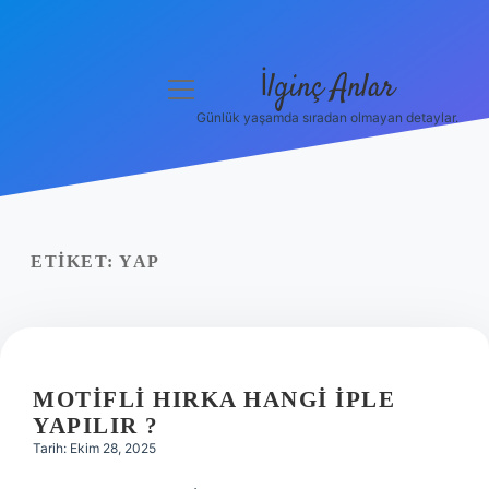
İlginç Anlar
menüyü
aç
Günlük yaşamda sıradan olmayan detaylar.
Anasayfa
Gizlilik Politikası
Yasal Uyarı
ETIKET:
YAP
Hakkımızda
MOTIFLI HIRKA HANGI IPLE
YAPILIR ?
Tarih: Ekim 28, 2025