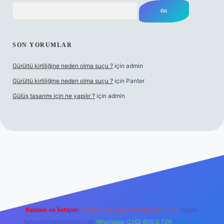
Arama
SON YORUMLAR
Gürültü kirliliğine neden olma suçu ?
için
admin
Gürültü kirliliğine neden olma suçu ?
için
Panter
Gülüş tasarımı için ne yapılır ?
için
admin
lacasino
Reklam ve İletişim:
E-mail:
backlinkpaneli@gmail.com
Teams:
forumhizmeti@gmail.com
Whatsapp: 0262 606 0 726
Telegram: