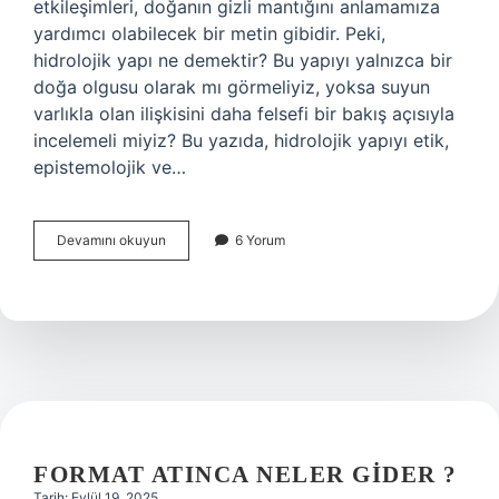
etkileşimleri, doğanın gizli mantığını anlamamıza
yardımcı olabilecek bir metin gibidir. Peki,
hidrolojik yapı ne demektir? Bu yapıyı yalnızca bir
doğa olgusu olarak mı görmeliyiz, yoksa suyun
varlıkla olan ilişkisini daha felsefi bir bakış açısıyla
incelemeli miyiz? Bu yazıda, hidrolojik yapıyı etik,
epistemolojik ve…
Hidrolojik
Devamını okuyun
6 Yorum
yapı
ne
demek
?
FORMAT ATINCA NELER GIDER ?
Tarih: Eylül 19, 2025