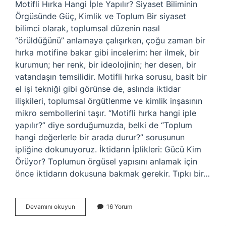
Motifli Hırka Hangi İple Yapılır? Siyaset Biliminin
Örgüsünde Güç, Kimlik ve Toplum Bir siyaset
bilimci olarak, toplumsal düzenin nasıl
“örüldüğünü” anlamaya çalışırken, çoğu zaman bir
hırka motifine bakar gibi incelerim: her ilmek, bir
kurumun; her renk, bir ideolojinin; her desen, bir
vatandaşın temsilidir. Motifli hırka sorusu, basit bir
el işi tekniği gibi görünse de, aslında iktidar
ilişkileri, toplumsal örgütlenme ve kimlik inşasının
mikro sembollerini taşır. “Motifli hırka hangi iple
yapılır?” diye sorduğumuzda, belki de “Toplum
hangi değerlerle bir arada durur?” sorusunun
ipliğine dokunuyoruz. İktidarın İplikleri: Gücü Kim
Örüyor? Toplumun örgüsel yapısını anlamak için
önce iktidarın dokusuna bakmak gerekir. Tıpkı bir…
Motifli
Devamını okuyun
16 Yorum
hırka
hangi