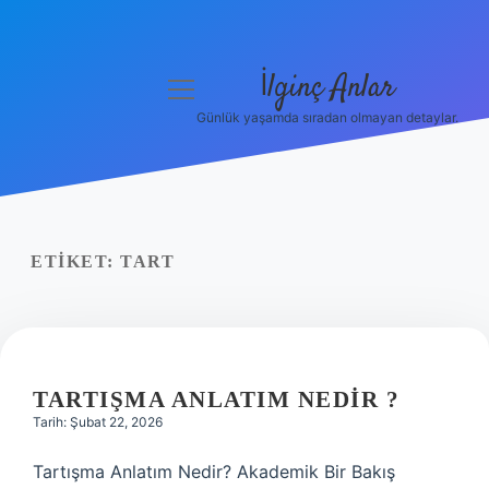
İlginç Anlar
menüyü
aç
Günlük yaşamda sıradan olmayan detaylar.
Anasayfa
Gizlilik Politikası
Yasal Uyarı
ETIKET:
TART
Hakkımızda
TARTIŞMA ANLATIM NEDIR ?
Tarih: Şubat 22, 2026
Tartışma Anlatım Nedir? Akademik Bir Bakış