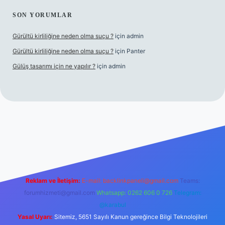
SON YORUMLAR
Gürültü kirliliğine neden olma suçu ?
için
admin
Gürültü kirliliğine neden olma suçu ?
için
Panter
Gülüş tasarımı için ne yapılır ?
için
admin
bellacasino
Reklam ve İletişim:
E-mail:
backlinkpaneli@gmail.com
Teams:
forumhizmeti@gmail.com
Whatsapp: 0262 606 0 726
Telegram:
@karabul
Yasal Uyarı:
Sitemiz, 5651 Sayılı Kanun gereğince Bilgi Teknolojileri