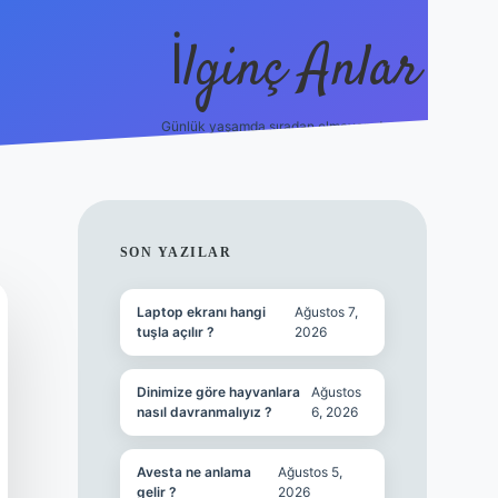
İlginç Anlar
Günlük yaşamda sıradan olmayan detaylar.
piabellacasino
SIDEBAR
SON YAZILAR
Laptop ekranı hangi
Ağustos 7,
tuşla açılır ?
2026
Dinimize göre hayvanlara
Ağustos
nasıl davranmalıyız ?
6, 2026
Avesta ne anlama
Ağustos 5,
gelir ?
2026