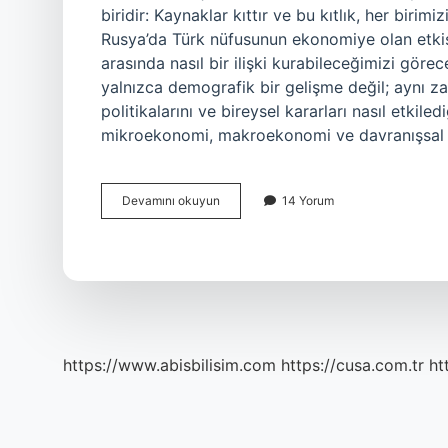
biridir: Kaynaklar kıttır ve bu kıtlık, her birim
Rusya’da Türk nüfusunun ekonomiye olan etkisi
arasında nasıl bir ilişki kurabileceğimizi göre
yalnızca demografik bir gelişme değil; aynı z
politikalarını ve bireysel kararları nasıl etkile
mikroekonomi, makroekonomi ve davranışsal 
Rusya’da
Devamını okuyun
14 Yorum
ne
kadar
Türk
vardır
?
https://www.abisbilisim.com
https://cusa.com.tr
ht