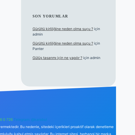
SON YORUMLAR
Gürültü kirliliğine neden olma suçu ?
için
admin
Gürültü kirliliğine neden olma suçu ?
için
Panter
Gülüş tasarımı için ne yapılır ?
için
admin
6 0 726
Telegram: @karabul
ermektedir. Bu nedenle, sitedeki içerikleri proaktif olarak denetleme
uğu kabul etmiş sayılırlar. Bu internet sitesi, herhangi bir marka,