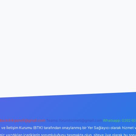
backlinkpaneli@gmail.com
Teams:
forumhizmeti@gmail.com
Whatsapp: 0262 60
i ve İletişim Kurumu (BTK) tarafından onaylanmış bir Yer Sağlayıcı olarak hizmet v
azdıkları içeriklerin sorumluluğunu taşımakta olup, siteye üye olarak bu sorumlul