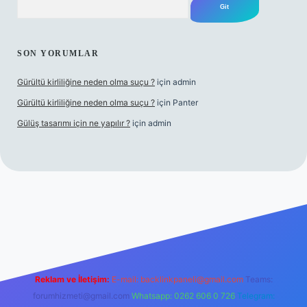
SON YORUMLAR
Gürültü kirliliğine neden olma suçu ?
için
admin
Gürültü kirliliğine neden olma suçu ?
için
Panter
Gülüş tasarımı için ne yapılır ?
için
admin
Reklam ve İletişim:
E-mail:
backlinkpaneli@gmail.com
Teams:
forumhizmeti@gmail.com
Whatsapp: 0262 606 0 726
Telegram: