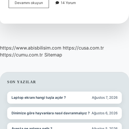
Rusya’da
Devamını okuyun
14 Yorum
ne
kadar
Türk
vardır
?
https://www.abisbilisim.com
https://cusa.com.tr
https://cumu.com.tr
Sitemap
SIDEBAR
SON YAZILAR
Laptop ekranı hangi tuşla açılır ?
Ağustos 7, 2026
Dinimize göre hayvanlara nasıl davranmalıyız ?
Ağustos 6, 2026
Avesta ne anlama gelir ?
Ağustos 5, 2026