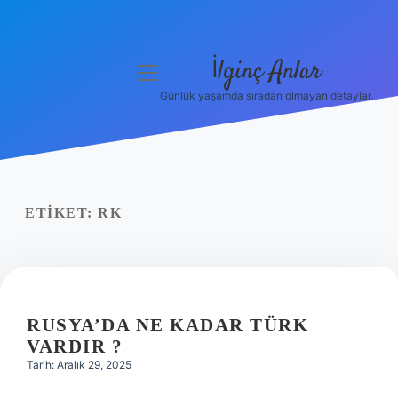
İlginç Anlar
menüyü
aç
Günlük yaşamda sıradan olmayan detaylar.
Anasayfa
Gizlilik Politikası
Yasal Uyarı
ETIKET:
RK
Hakkımızda
RUSYA’DA NE KADAR TÜRK
VARDIR ?
Tarih: Aralık 29, 2025