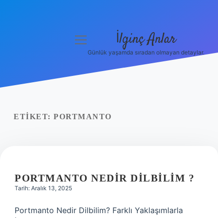
İlginç Anlar
menüyü
aç
Günlük yaşamda sıradan olmayan detaylar.
Anasayfa
Gizlilik Politikası
Yasal Uyarı
ETIKET:
PORTMANTO
Hakkımızda
PORTMANTO NEDIR DILBILIM ?
Tarih: Aralık 13, 2025
Portmanto Nedir Dilbilim? Farklı Yaklaşımlarla