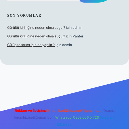
SON YORUMLAR
Gürültü kirliliğine neden olma suçu ?
için
admin
Gürültü kirliliğine neden olma suçu ?
için
Panter
Gülüş tasarımı için ne yapılır ?
için
admin
llacasino
Reklam ve İletişim:
E-mail:
backlinkpaneli@gmail.com
Teams:
forumhizmeti@gmail.com
Whatsapp: 0262 606 0 726
Telegram:
@karabul