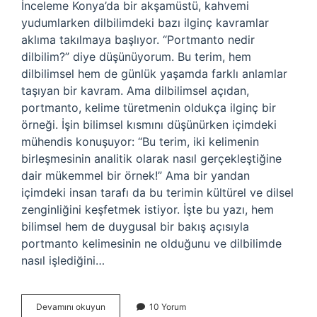
İnceleme Konya’da bir akşamüstü, kahvemi
yudumlarken dilbilimdeki bazı ilginç kavramlar
aklıma takılmaya başlıyor. “Portmanto nedir
dilbilim?” diye düşünüyorum. Bu terim, hem
dilbilimsel hem de günlük yaşamda farklı anlamlar
taşıyan bir kavram. Ama dilbilimsel açıdan,
portmanto, kelime türetmenin oldukça ilginç bir
örneği. İşin bilimsel kısmını düşünürken içimdeki
mühendis konuşuyor: “Bu terim, iki kelimenin
birleşmesinin analitik olarak nasıl gerçekleştiğine
dair mükemmel bir örnek!” Ama bir yandan
içimdeki insan tarafı da bu terimin kültürel ve dilsel
zenginliğini keşfetmek istiyor. İşte bu yazı, hem
bilimsel hem de duygusal bir bakış açısıyla
portmanto kelimesinin ne olduğunu ve dilbilimde
nasıl işlediğini…
Portmanto
Devamını okuyun
10 Yorum