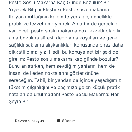
Pesto Soslu Makarna Kaç Günde Bozulur? Bir
Yiyecek Bilgini Eleştirisi Pesto soslu makarna…
İtalyan mutfağının kalbinde yer alan, genellikle
pratik ve lezzetli bir yemek. Ama bir de gerçekler
var. Evet, pesto soslu makarna çok lezzetli olabilir
ama bozulma süresi, depolama koşulları ve genel
sağlıklı saklama alışkanlıkları konusunda biraz daha
dikkatli olmalıyız. Hadi, bu konuya net bir şekilde
girelim: Pesto soslu makarna kaç günde bozulur?
Bunu anlatırken, hem sevdiğim yanlarını hem de
insanı deli eden noktalarını gözler önüne
sereceğim. Tabii, bir yandan da içinde yaşadığımız
tüketim çılgınlığını ve başımıza gelen küçük pratik
hataları da unutmadan! Pesto Soslu Makarna: Her
Şeyin Bir…
Pesto
Devamını okuyun
8 Yorum
soslu
makarna