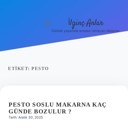
İlginç Anlar
menüyü
aç
Günlük yaşamda sıradan olmayan detaylar.
Anasayfa
Gizlilik Politikası
Yasal Uyarı
ETIKET:
PESTO
Hakkımızda
PESTO SOSLU MAKARNA KAÇ
GÜNDE BOZULUR ?
Tarih: Aralık 30, 2025