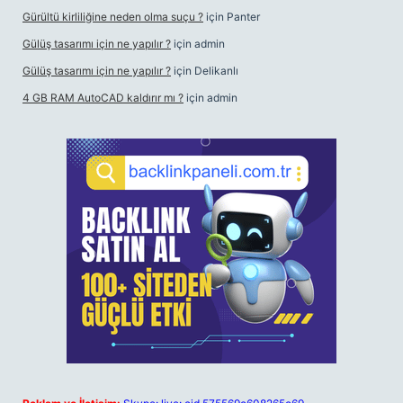
Gürültü kirliliğine neden olma suçu ?
için
Panter
Gülüş tasarımı için ne yapılır ?
için
admin
Gülüş tasarımı için ne yapılır ?
için
Delikanlı
4 GB RAM AutoCAD kaldırır mı ?
için
admin