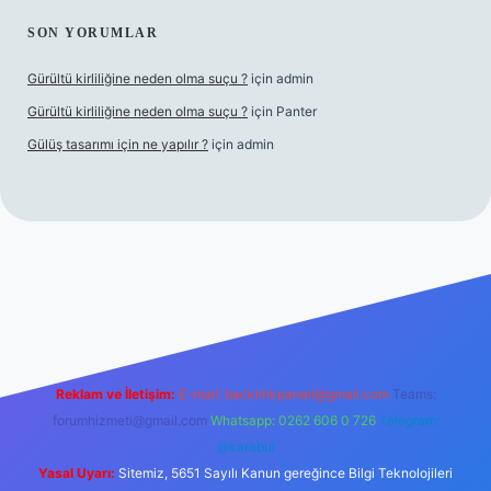
SON YORUMLAR
Gürültü kirliliğine neden olma suçu ?
için
admin
Gürültü kirliliğine neden olma suçu ?
için
Panter
Gülüş tasarımı için ne yapılır ?
için
admin
bellacasino
Reklam ve İletişim:
E-mail:
backlinkpaneli@gmail.com
Teams:
forumhizmeti@gmail.com
Whatsapp: 0262 606 0 726
Telegram:
@karabul
Yasal Uyarı:
Sitemiz, 5651 Sayılı Kanun gereğince Bilgi Teknolojileri