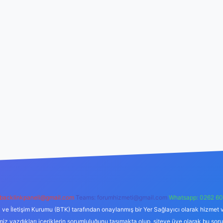
backlinkpaneli@gmail.com
Teams:
forumhizmeti@gmail.com
Whatsapp: 0262 60
i ve İletişim Kurumu (BTK) tarafından onaylanmış bir Yer Sağlayıcı olarak hizmet v
azdıkları içeriklerin sorumluluğunu taşımakta olup, siteye üye olarak bu sorumlul