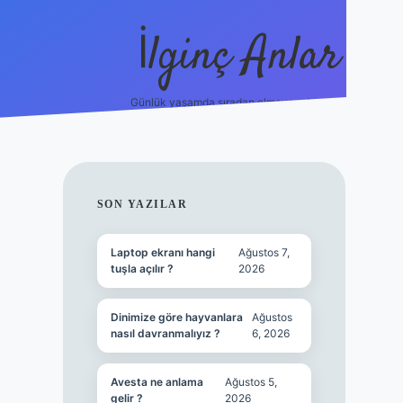
İlginç Anlar
Günlük yaşamda sıradan olmayan detaylar.
piabellacasi
SIDEBAR
SON YAZILAR
Laptop ekranı hangi
Ağustos 7,
tuşla açılır ?
2026
Dinimize göre hayvanlara
Ağustos
nasıl davranmalıyız ?
6, 2026
Avesta ne anlama
Ağustos 5,
gelir ?
2026