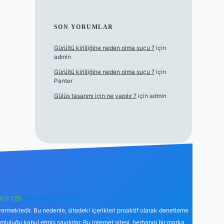
SON YORUMLAR
Gürültü kirliliğine neden olma suçu ?
için
admin
Gürültü kirliliğine neden olma suçu ?
için
Panter
Gülüş tasarımı için ne yapılır ?
için
admin
6 0 726
Telegram: @karabul
ermektedir. Bu nedenle, sitedeki içerikleri proaktif olarak denetleme
uğu kabul etmiş sayılırlar. Bu internet sitesi, herhangi bir marka,